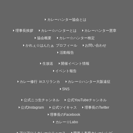
カレーハンター協会とは
理事長挨拶
カレー☆ハンターとは
カレーハンター憲章
協会概要
カレー☆ハンター検定
かれぇ☆はんたぁ プロフィール
お問い合わせ
活動報告
生放送
開催イベント情報
イベント報告
カレー修行 inスリランカ
カレー☆ハンター大阪遠征
SNS
公式ニコ生チャンネル
公式YouTubeチャンネル
公式Instagram
公式ツイキャス
理事長のTwitter
理事長のFacebook
カレー☆Labo
アツアツ！カレー☆ニュース
簡単！本格カレーレシピ