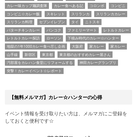
カレー味カップ麺調査隊
カレー食べある記
コロンボ
コンビニ
コンビニ☆カレー飯
スキレット
スリランカ
スリランカカレー
スリランカ料理
セブンイレブン
タイ
ニトスキ
バターチキンカレー
バンコク
ファミリーマート
レトルトカレー
レトルトカレー探訪
ローソン
下積み時代のカレー☆ハンター
地獄の1年1000カレー食べ尽し企画
大阪府
家カレー
家カレー
山手線
新宿区
東京都
東京都のおすすめカレー屋さん
汚部屋をカレハン食堂にリフォームする
神田カレーグランプリ
突撃！カレーイベント☆レポート
【無料メルマガ】カレー☆ハンターの心得
イベント情報を受け取りたい方は、メルマガにご登録を
しておくと便利です☆