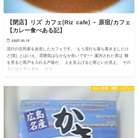
【閉店】リズ カフェ(Riz cafe) – 原宿/カフェ
【カレー食べある記】
2007.01.19
流行の古民家を改造したカフェです。 もう流行も落ち着きましたけ
ど(笑) とはいえ、雰囲気はなかなか良いです^-^ 案内された席は 横
を見ると雨戸を入れる戸袋が、 上を見上げると雨といが見え、 その
上にはベランダが。 どう…
カレー評価・感想・レビュー