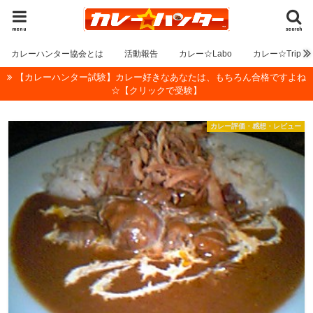
menu
search
カレーハンター協会とは
活動報告
カレー☆Labo
カレー☆Trip
【カレーハンター試験】カレー好きなあなたは、もちろん合格ですよね
☆【クリックで受験】
カレー評価・感想・レビュー