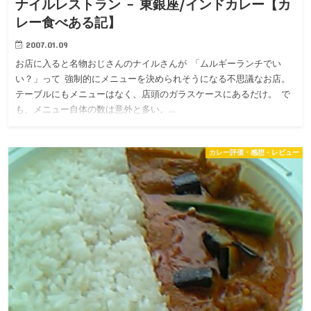
ナイルレストラン – 東銀座/インドカレー【カ
レー食べある記】
2007.01.09
お店に入ると名物おじさんのナイルさんが 「ムルギーランチでい
い？」って 強制的にメニューを決められそうになる不思議なお店。
テーブルにもメニューはなく、店頭のガラスケースにあるだけ。 で
も、メニュー自体の数は意外と多い。…
カレー評価・感想・レビュー