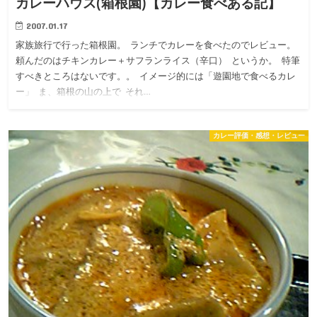
カレーハウス(箱根園)【カレー食べある記】
2007.01.17
家族旅行で行った箱根園。 ランチでカレーを食べたのでレビュー。
頼んだのはチキンカレー＋サフランライス（辛口） というか。 特筆
すべきところはないです。。 イメージ的には「遊園地で食べるカレ
ー」 ま、箱根の山の上で それ…
カレー評価・感想・レビュー