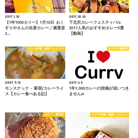
2017.1.10
2017.10.10
【1年1000カリー】1月10日 おく
下北沢カレーフェスティバル
すりやさんの生姜カレー／廣貫堂
2017人気のおすすめカレー5選
2…
【動画】
カレー評価・感想・レビュー
カテゴリ整理中
2007.9.12
2017.4.5
モンスナック - 新宿/カレーライ
1年1,000カレーの投稿が追いつき
ス【カレー食べある記】
ませんw
カテゴリ整理中
カレー評価・感想・レビュー