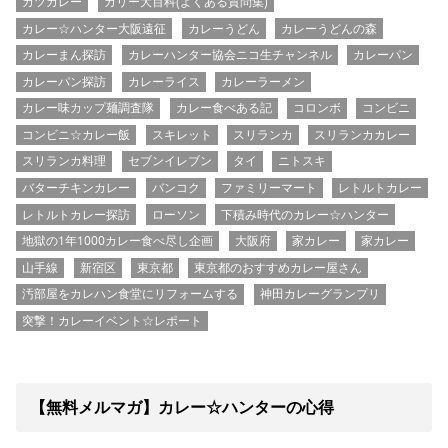
カツカレー
カリー大百科(よくある質問集)
カレー☆ハンター大阪遠征
カレーうどん
カレーうどんの森
カレーまん探訪
カレーハンター協会ニコ生チャンネル
カレーパン
カレーパン探訪
カレーライス
カレーラーメン
カレー味カップ麺調査隊
カレー食べある記
コロンボ
コンビニ
コンビニ☆カレー飯
スキレット
スリランカ
スリランカカレー
スリランカ料理
セブンイレブン
タイ
ニトスキ
バターチキンカレー
バンコク
ファミリーマート
レトルトカレー
レトルトカレー探訪
ローソン
下積み時代のカレー☆ハンター
地獄の1年1000カレー食べ尽し企画
大阪府
家カレー
家カレー
山手線
新宿区
東京都
東京都のおすすめカレー屋さん
汚部屋をカレハン食堂にリフォームする
神田カレーグランプリ
突撃！カレーイベント☆レポート
【無料メルマガ】カレー☆ハンターの心得