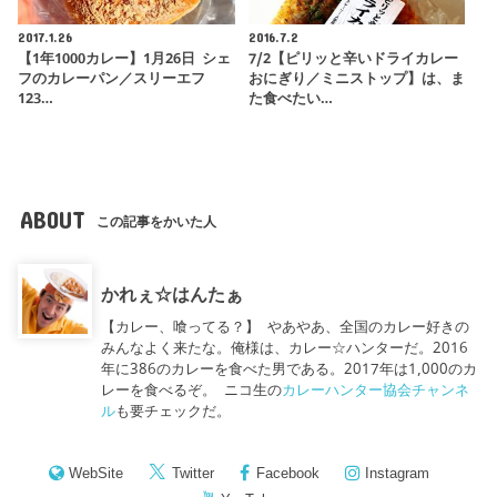
2017.1.26
2016.7.2
【1年1000カレー】1月26日 シェ
7/2【ピリッと辛いドライカレー
フのカレーパン／スリーエフ
おにぎり／ミニストップ】は、ま
123…
た食べたい…
ABOUT
この記事をかいた人
かれぇ☆はんたぁ
【カレー、喰ってる？】 やあやあ、全国のカレー好きの
みんなよく来たな。俺様は、カレー☆ハンターだ。2016
年に386のカレーを食べた男である。2017年は1,000のカ
レーを食べるぞ。 ニコ生の
カレーハンター協会チャンネ
ル
も要チェックだ。
WebSite
Twitter
Facebook
Instagram