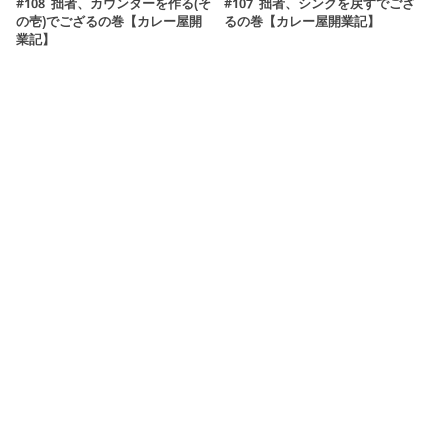
#108 拙者、カウンターを作る(そ
#107 拙者、シンクを戻すでござ
の壱)でござるの巻【カレー屋開
るの巻【カレー屋開業記】
業記】