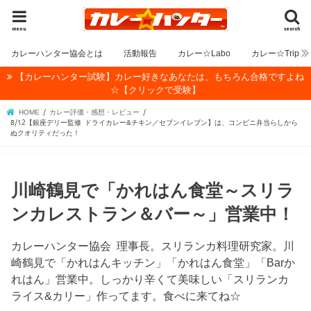
menu
search
カレーハンター協会とは
活動報告
カレー☆Labo
カレー☆Trip
【カレーハンター試験】カレー好きなあなたは、もちろん合格ですよね
☆【クリックで受験】
HOME
カレー評価・感想・レビュー
8/12【銀座デリー監修 ドライカレー&チキン／セブンイレブン】は、コンビニ弁当らしから
ぬクオリティだった！
川崎鶴見で「かれはん食堂～スリラ
ンカレストラン＆バー～」営業中！
カレーハンター協会 理事長。スリランカ料理研究家。川
崎鶴見で「かれはんキッチン」「かれはん食堂」「Barか
れはん」営業中。しっかり辛くて美味しい「スリランカ
ライス&カリー」作ってます。食べに来てね☆