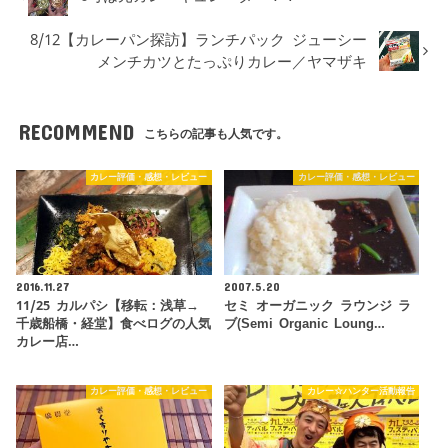
8/12【カレーパン探訪】ランチパック ジューシー
メンチカツとたっぷりカレー／ヤマザキ
RECOMMEND
こちらの記事も人気です。
カレー評価・感想・レビュー
カレー評価・感想・レビュー
2016.11.27
2007.5.20
11/25 カルパシ【移転：浅草→
セミ オーガニック ラウンジ ラ
千歳船橋・経堂】食べログの人気
ブ(Semi Organic Loung…
カレー店…
カレー評価・感想・レビュー
カレー☆ハンター活動報告