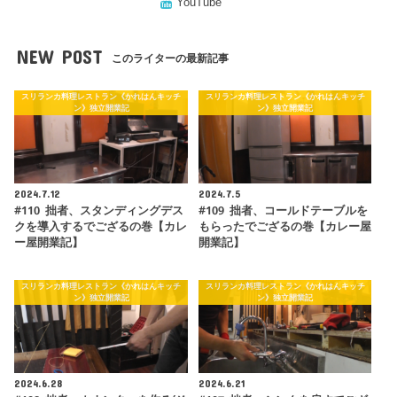
YouTube
NEW POST
このライターの最新記事
スリランカ料理レストラン《かれはんキッチ
スリランカ料理レストラン《かれはんキッチ
ン》独立開業記
ン》独立開業記
2024.7.12
2024.7.5
#110 拙者、スタンディングデス
#109 拙者、コールドテーブルを
クを導入するでござるの巻【カレ
もらったでござるの巻【カレー屋
ー屋開業記】
開業記】
スリランカ料理レストラン《かれはんキッチ
スリランカ料理レストラン《かれはんキッチ
ン》独立開業記
ン》独立開業記
2024.6.28
2024.6.21