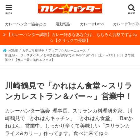
menu
search
カレーハンター協会とは
活動報告
カレー☆Labo
カレー☆Trip
【カレーハンター試験】カレー好きなあなたは、もちろん合格ですよね
☆【クリックで受験】
HOME
カテゴリ整理中
アツアツ☆カレーニュース
富山カレーフェスタ2016／とやま鉄道高岡駅で2016年11月12日（土）～13日（日）まで開
催中！【カレー愛に溢れるフェス】
川崎鶴見で「かれはん食堂～スリラ
ンカレストラン＆バー～」営業中！
カレーハンター協会 理事長。スリランカ料理研究家。川
崎鶴見で「かれはんキッチン」「かれはん食堂」「Barか
れはん」営業中。しっかり辛くて美味しい「スリランカ
ライス&カリー」作ってます。食べに来てね☆