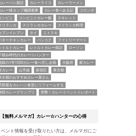
カレーパン探訪
カレーライス
カレーラーメン
カレー味カップ麺調査隊
カレー食べある記
コロンボ
コンビニ
コンビニ☆カレー飯
スキレット
スリランカ
スリランカカレー
スリランカ料理
セブンイレブン
タイ
ニトスキ
バターチキンカレー
バンコク
ファミリーマート
レトルトカレー
レトルトカレー探訪
ローソン
下積み時代のカレー☆ハンター
地獄の1年1000カレー食べ尽し企画
大阪府
家カレー
家カレー
山手線
新宿区
東京都
東京都のおすすめカレー屋さん
汚部屋をカレハン食堂にリフォームする
神田カレーグランプリ
突撃！カレーイベント☆レポート
【無料メルマガ】カレー☆ハンターの心得
イベント情報を受け取りたい方は、メルマガにご