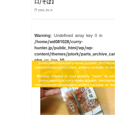
口/そば】
2016.04.11
いつも立ち寄る富士そばのショーウィンドウに、なに
ら不思議なメニューを発見。 最近の富士そば、B級
ルメを攻めているんでしょうか(笑) 先日のカツ丼カレ
といい、不思議なオリジナルメニューが満載です。 
Warning
: Undefined array key 0 in
れ…
/home/wd081028/curry-
hunter.jp/public_html/wp/wp-
content/themes/jstork/parts_archive_car
php
on line
10
/home/wd081028/curry-hunter.jp/public_html/wp/w
content/themes/jstork/parts_archive_card.php on li
">
Warning
: Attempt to read property "name" on null
/home/wd081028/curry-hunter.jp/public_html/wp/w
content/themes/jstork/parts_archive_card.php
on lin