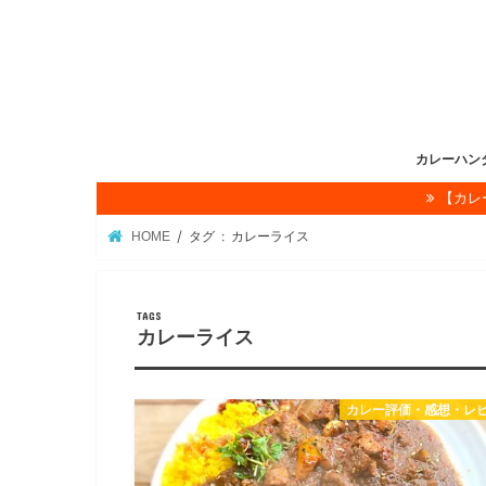
カレーハン
【カレ
理事長挨拶
カレー☆ハ
カレーハン
協会概要
カレー☆ハ
かれぇ☆はん
お問い合わ
HOME
タグ : カレーライス
カレーライス
カレー評価・感想・レ