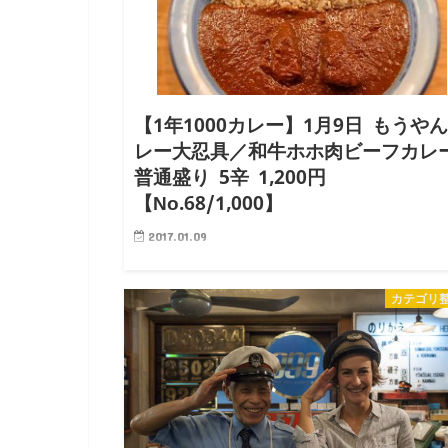
【1年1000カレー】1月9日 もうや
レー大忍具／和牛ホホ肉ビーフカレ
普通盛り 5辛 1,200円
【No.68/1,000】
2017.01.09
なんだか年明けから風邪をひいていて治らないので、
うやんカレーで元気注入！ この記事を読んだ人は
カテゴリ
らの記事も読んでいます。 7/31ゴーゴーカレーの《
スのグラム数》という長年の疑問を解決して、勢い余