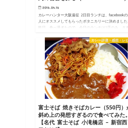
2016.04.16
カレーハンター大阪遠征 2日目ランチは、facebook
人にオススメしてもらったボタニカリーに決めました
昨日、食べ過ぎたので、今日のランチは1店のみ。さ
に2店まわるのはキツかった(笑)でも、せっかく大阪
た…
カレー評価・感想・レ
富士そば 焼きそばカレー（550円）
斜め上の発想すぎるので食べてみた
【名代 富士そば 小滝橋店 – 新宿西