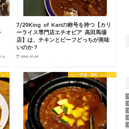
7/20King of Kariの称号を持つ【カリ
レ
ーライス専門店エチオピア 高田馬場
店】は、チキンとビーフどっちが美味
いのか？
スを
2016.07.20
の
この時間の高田馬場だとカレー難民になりがち。ちょっ
業を
と遠いけどエチオピアに行く！ エチオピア 高田馬場店
ビュー
カレー評価・感想・レビュー
に到着！ 前回の【カリーライス専門店エチオピア 高田
馬場店】は、夜遅くに美味しいカレーが食べたくなった
時…