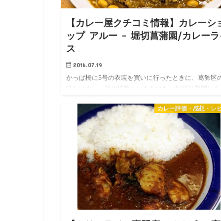
【カレー屋クチコミ情報】カレーシ
ップ アルー – 堀切菖蒲園/カレーラ
ス
2016.07.19
かっぱ橋に5号の衣装を買いに行ったときに、葛飾区
味しいカレー屋の情報をいただいた。堀切菖蒲園にあ
「カレーショップ アルー」だ。私は、東京の西側に
カレー評価・感想・レ
でいるので、東側エリアの情報は嬉しい^^ 食べロ
で…