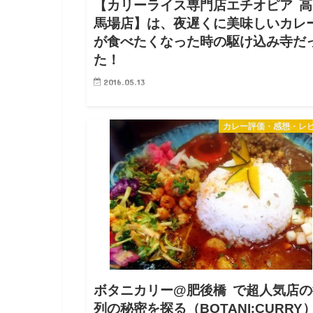
【カリーライス専門店エチオピア 高
馬場店】は、夜遅くに美味しいカレ
が食べたくなった時の駆け込み寺だ
た！
2016.05.13
エチオピア高田馬場店は初めて！どんな味なのか超楽
み(^^) この看板、ちょっとオシャレですね。エチオ
カレー評価・感想・レ
アは神保町が本店なのですが、他にも御茶ノ水、高田
場、お台場にもあります。お台場は「鈴木カリー」と
う…
ボタニカリー@肥後橋 で超人気店の
列の秘密を探る（BOTANI:CURRY