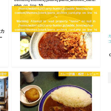
php
on line
10
/home/wd081028/curry-hunter.jp/public_html/wp/wp-
content/themes/jstork/parts_archive_card.php on line
16
">
Warning
: Attempt to read property "name" on null in
/home/wd081028/curry-hunter.jp/public_html/wp/wp-
content/themes/jstork/parts_archive_card.php
on line
16
んカ
ー
も
11/14 カレバカ世紀@目黒／オリジナ
こち
ルチキンカレー【愛情溢れるカレー】
整理中
カレー評価・感想・レビュー
ライ
っ…
2016.11.14
目黒エリアには、美味しいカレー屋さんがたくさんあり
ますね。実は、この日、訪れたカレー屋は三件目。 めぐ
ろ三ツ星食堂に月曜ディナー定休日で振られ(笑) タダカ
リーにルー売り切れで振られ(笑) たどり着いたのが「カ
レバカ世紀…