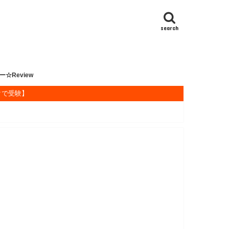
search
ー☆Review
クで受験】
書
書
ランカ
大阪遠征
ネル
ンネル
の1年1000カレー食べ尽し企画
ソン
DAYS
ー味カップ麺調査隊
カレー
ーうどん・蕎麦
ーまん探訪
ーパン探訪
ーライス
ーラーメン
ランカ料理