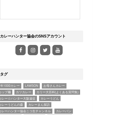
カレーハンター協会のSNSアカウント
タグ
1年1000カレー
LAWSON
お母さんカレー
カップ麺
カツカレー
カリー大百科(よくある質問集)
カレー☆ハンター大阪遠征
カレーうどん
カレーうどんの森
カレーまん探訪
カレーハンター協会ニコ生チャンネル
カレーパン