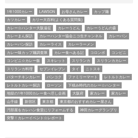
1年1000カレー
LAWSON
お母さんカレー
カップ麺
カツカレー
カリー大百科(よくある質問集)
カレー☆ハンター大阪遠征
カレーうどん
カレーうどんの森
カレーまん探訪
カレーハンター協会ニコ生チャンネル
カレーパン
カレーパン探訪
カレーライス
カレーラーメン
カレー味カップ麺調査隊
カレー食べある記
コロンボ
コンビニ
コンビニ☆カレー飯
スキレット
スリランカ
スリランカカレー
スリランカ料理
セブンイレブン
タイ
ニトスキ
バターチキンカレー
バンコク
ファミリーマート
レトルトカレー
レトルトカレー探訪
ローソン
下積み時代のカレー☆ハンター
地獄の1年1000カレー食べ尽し企画
大阪府
家カレー
家カレー
山手線
新宿区
東京都
東京都のおすすめカレー屋さん
汚部屋をカレハン食堂にリフォームする
神田カレーグランプリ
突撃！カレーイベント☆レポート