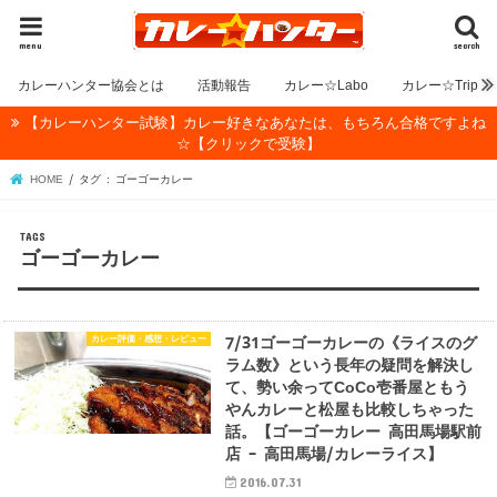
menu
search
カレーハンター協会とは
活動報告
カレー☆Labo
カレー☆Trip
【カレーハンター試験】カレー好きなあなたは、もちろん合格ですよね
☆【クリックで受験】
HOME
タグ : ゴーゴーカレー
ゴーゴーカレー
カレー評価・感想・レビュー
7/31ゴーゴーカレーの《ライスのグ
ラム数》という長年の疑問を解決し
て、勢い余ってCoCo壱番屋ともう
やんカレーと松屋も比較しちゃった
話。【ゴーゴーカレー 高田馬場駅前
店 – 高田馬場/カレーライス】
2016.07.31