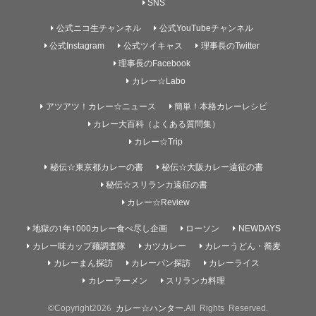
SNS
公式ニコ生チャンネル
公式YouTubeチャンネル
公式Instagram
公式ツイキャス
理事長のTwitter
理事長のFacebook
カレー☆Labo
アツアツ！カレー☆ニュース
簡単！本格カレーレシピ
カレー大百科（よくある質問集）
カレー☆Trip
秘伝☆東京都カレーの書
秘伝☆大阪カレー遠征の書
秘伝☆スリランカ遠征の書
カレー☆Review
地獄の1年1000カレー食べ尽し企画
ローソン
NEWDAYS
カレー味カップ麺調査隊
カツカレー
カレーうどん・蕎麦
カレーまん探訪
カレーパン探訪
カレーライス
カレーラーメン
スリランカ料理
©Copyright2026
カレー☆ハンター
.All Rights Reserved.