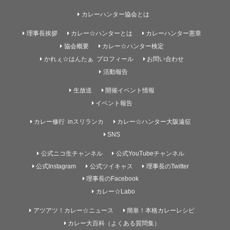
カレーハンター協会とは
理事長挨拶
カレー☆ハンターとは
カレーハンター憲章
協会概要
カレー☆ハンター検定
かれぇ☆はんたぁ プロフィール
お問い合わせ
活動報告
生放送
開催イベント情報
イベント報告
カレー修行 inスリランカ
カレー☆ハンター大阪遠征
SNS
公式ニコ生チャンネル
公式YouTubeチャンネル
公式Instagram
公式ツイキャス
理事長のTwitter
理事長のFacebook
カレー☆Labo
アツアツ！カレー☆ニュース
簡単！本格カレーレシピ
カレー大百科（よくある質問集）