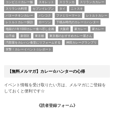
コンビニ☆カレー飯
スキレット
スリランカ
スリランカカレー
スリランカ料理
セブンイレブン
タイ
ニトスキ
バターチキンカレー
バンコク
ファミリーマート
レトルトカレー
レトルトカレー探訪
ローソン
下積み時代のカレー☆ハンター
地獄の1年1000カレー食べ尽し企画
大阪府
家カレー
家カレー
山手線
新宿区
東京都
東京都のおすすめカレー屋さん
汚部屋をカレハン食堂にリフォームする
神田カレーグランプリ
突撃！カレーイベント☆レポート
【無料メルマガ】カレー☆ハンターの心得
イベント情報を受け取りたい方は、メルマガにご登録を
しておくと便利です☆
《読者登録フォーム》