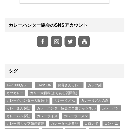
カレーハンター協会のSNSアカウント
タグ
1年1000カレー
LAWSON
お母さんカレー
カップ麺
カツカレー
カリー大百科(よくある質問集)
カレー☆ハンター大阪遠征
カレーうどん
カレーうどんの森
カレーまん探訪
カレーハンター協会ニコ生チャンネル
カレーパン
カレーパン探訪
カレーライス
カレーラーメン
カレー味カップ麺調査隊
カレー食べある記
コロンボ
コンビニ