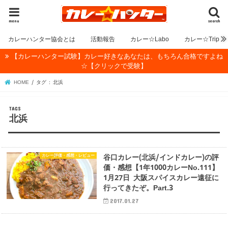
menu
search
カレーハンター協会とは
活動報告
カレー☆Labo
カレー☆Trip
【カレーハンター試験】カレー好きなあなたは、もちろん合格ですよね
☆【クリックで受験】
HOME
タグ : 北浜
北浜
カレー評価・感想・レビュー
谷口カレー(北浜/インドカレー)の評
価・感想【1年1000カレーNo.111】
1月27日 大阪スパイスカレー遠征に
行ってきたぞ。Part.3
2017.01.27