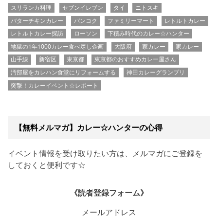
スリランカ料理
セブンイレブン
タイ
ニトスキ
バターチキンカレー
バンコク
ファミリーマート
レトルトカレー
レトルトカレー探訪
ローソン
下積み時代のカレー☆ハンター
地獄の1年1000カレー食べ尽し企画
大阪府
家カレー
家カレー
山手線
新宿区
東京都
東京都のおすすめカレー屋さん
汚部屋をカレハン食堂にリフォームする
神田カレーグランプリ
突撃！カレーイベント☆レポート
【無料メルマガ】カレー☆ハンターの心得
イベント情報を受け取りたい方は、メルマガにご登録を
しておくと便利です☆
《読者登録フォーム》
メールアドレス