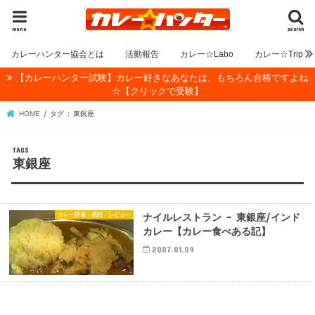
menu
search
カレーハンター協会とは
活動報告
カレー☆Labo
カレー☆Trip
【カレーハンター試験】カレー好きなあなたは、もちろん合格ですよね
☆【クリックで受験】
HOME
タグ : 東銀座
東銀座
カレー評価・感想・レビュー
ナイルレストラン – 東銀座/インド
カレー【カレー食べある記】
2007.01.09