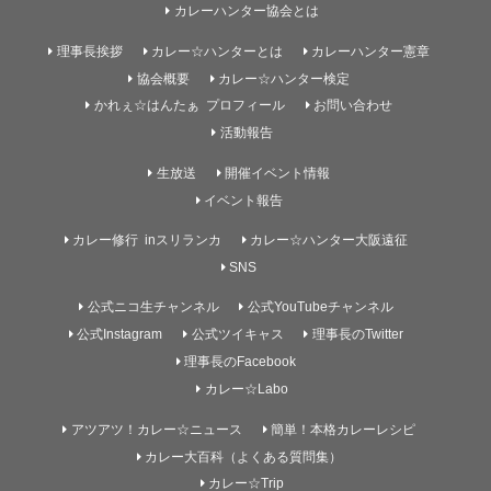
カレーハンター協会とは
理事長挨拶
カレー☆ハンターとは
カレーハンター憲章
協会概要
カレー☆ハンター検定
かれぇ☆はんたぁ プロフィール
お問い合わせ
活動報告
生放送
開催イベント情報
イベント報告
カレー修行 inスリランカ
カレー☆ハンター大阪遠征
SNS
公式ニコ生チャンネル
公式YouTubeチャンネル
公式Instagram
公式ツイキャス
理事長のTwitter
理事長のFacebook
カレー☆Labo
アツアツ！カレー☆ニュース
簡単！本格カレーレシピ
カレー大百科（よくある質問集）
カレー☆Trip