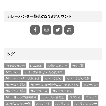
カレーハンター協会のSNSアカウント
タグ
1年1000カレー
LAWSON
お母さんカレー
カップ麺
カツカレー
カリー大百科(よくある質問集)
カレー☆ハンター大阪遠征
カレーうどん
カレーうどんの森
カレーまん探訪
カレーハンター協会ニコ生チャンネル
カレーパン
カレーパン探訪
カレーライス
カレーラーメン
カレー味カップ麺調査隊
カレー食べある記
コロンボ
コンビニ
コンビニ☆カレー飯
スキレット
スリランカ
スリランカカレー