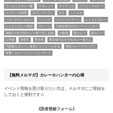
コンビニ☆カレー飯
スキレット
スリランカ
スリランカカレー
スリランカ料理
セブンイレブン
タイ
ニトスキ
バターチキンカレー
バンコク
ファミリーマート
レトルトカレー
レトルトカレー探訪
ローソン
下積み時代のカレー☆ハンター
地獄の1年1000カレー食べ尽し企画
大阪府
家カレー
家カレー
山手線
新宿区
東京都
東京都のおすすめカレー屋さん
汚部屋をカレハン食堂にリフォームする
神田カレーグランプリ
突撃！カレーイベント☆レポート
【無料メルマガ】カレー☆ハンターの心得
イベント情報を受け取りたい方は、メルマガにご登録を
しておくと便利です☆
《読者登録フォーム》