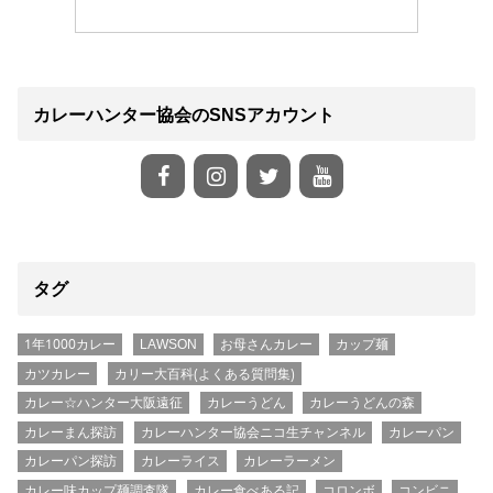
カレーハンター協会のSNSアカウント
タグ
1年1000カレー
LAWSON
お母さんカレー
カップ麺
カツカレー
カリー大百科(よくある質問集)
カレー☆ハンター大阪遠征
カレーうどん
カレーうどんの森
カレーまん探訪
カレーハンター協会ニコ生チャンネル
カレーパン
カレーパン探訪
カレーライス
カレーラーメン
カレー味カップ麺調査隊
カレー食べある記
コロンボ
コンビニ