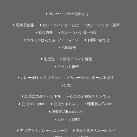
カレーハンター協会とは
理事長挨拶
カレー☆ハンターとは
カレーハンター憲章
協会概要
カレー☆ハンター検定
かれぇ☆はんたぁ プロフィール
お問い合わせ
活動報告
生放送
開催イベント情報
イベント報告
カレー修行 inスリランカ
カレー☆ハンター大阪遠征
SNS
公式ニコ生チャンネル
公式YouTubeチャンネル
公式Instagram
公式ツイキャス
理事長のTwitter
理事長のFacebook
カレー☆Labo
アツアツ！カレー☆ニュース
簡単！本格カレーレシピ