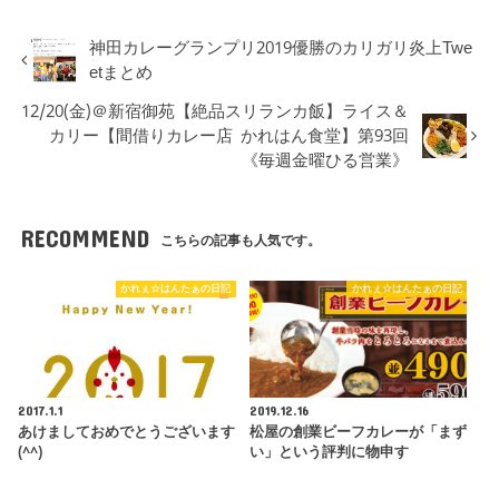
神田カレーグランプリ2019優勝のカリガリ炎上Twe
etまとめ
12/20(金)＠新宿御苑【絶品スリランカ飯】ライス＆
カリー【間借りカレー店 かれはん食堂】第93回
《毎週金曜ひる営業》
RECOMMEND
こちらの記事も人気です。
かれぇ☆はんたぁの日記
かれぇ☆はんたぁの日記
2017.1.1
2019.12.16
あけましておめでとうございます
松屋の創業ビーフカレーが「まず
(^^)
い」という評判に物申す