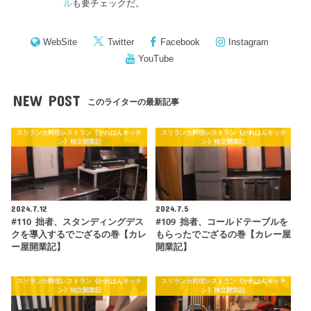
ル
も要チェックだ。
WebSite
Twitter
Facebook
Instagram
YouTube
NEW POST
このライターの最新記事
スリランカ料理レストラン《かれはんキッチ
スリランカ料理レストラン《かれはんキッチ
ン》独立開業記
ン》独立開業記
2024.7.12
2024.7.5
#110 拙者、スタンディングデス
#109 拙者、コールドテーブルを
クを導入するでござるの巻【カレ
もらったでござるの巻【カレー屋
ー屋開業記】
開業記】
スリランカ料理レストラン《かれはんキッチ
スリランカ料理レストラン《かれはんキッチ
ン》独立開業記
ン》独立開業記