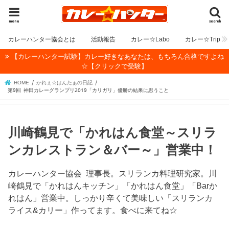
menu
search
カレーハンター協会とは
活動報告
カレー☆Labo
カレー☆Trip
【カレーハンター試験】カレー好きなあなたは、もちろん合格ですよね
☆【クリックで受験】
HOME
かれぇ☆はんたぁの日記
第9回 神田カレーグランプリ2019「カリガリ」優勝の結果に思うこと
川崎鶴見で「かれはん食堂～スリラ
ンカレストラン＆バー～」営業中！
カレーハンター協会 理事長。スリランカ料理研究家。川
崎鶴見で「かれはんキッチン」「かれはん食堂」「Barか
れはん」営業中。しっかり辛くて美味しい「スリランカ
ライス&カリー」作ってます。食べに来てね☆