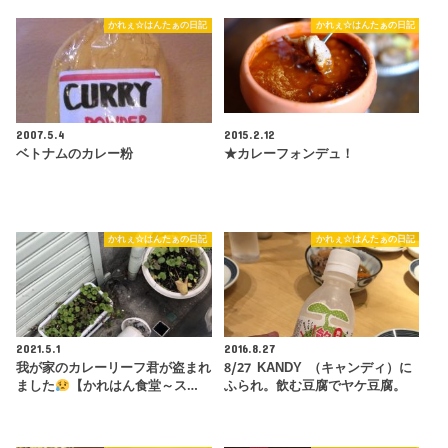
かれぇ☆はんたぁの日記
かれぇ☆はんたぁの日記
2007.5.4
2015.2.12
ベトナムのカレー粉
★カレーフォンデュ！
かれぇ☆はんたぁの日記
かれぇ☆はんたぁの日記
2021.5.1
2016.8.27
我が家のカレーリーフ君が盗まれ
8/27 KANDY （キャンディ）に
ました
【かれはん食堂～ス…
ふられ。飲む豆腐でヤケ豆腐。