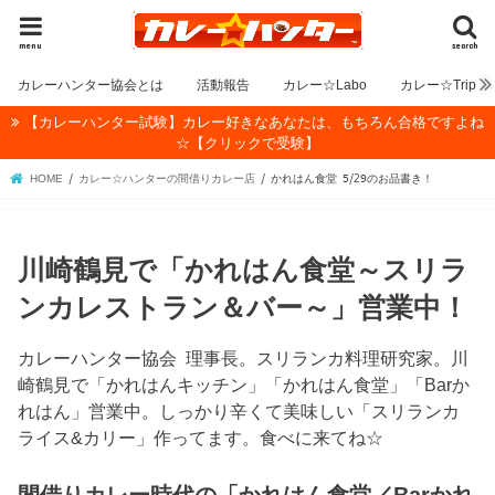
menu
search
カレーハンター協会とは
活動報告
カレー☆Labo
カレー☆Trip
【カレーハンター試験】カレー好きなあなたは、もちろん合格ですよね
☆【クリックで受験】
HOME
カレー☆ハンターの間借りカレー店
かれはん食堂 5/29のお品書き！
川崎鶴見で「かれはん食堂～スリラ
ンカレストラン＆バー～」営業中！
カレーハンター協会 理事長。スリランカ料理研究家。川
崎鶴見で「かれはんキッチン」「かれはん食堂」「Barか
れはん」営業中。しっかり辛くて美味しい「スリランカ
ライス&カリー」作ってます。食べに来てね☆
間借りカレー時代の「かれはん食堂／Barかれ