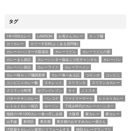
タグ
1年1000カレー
LAWSON
お母さんカレー
カップ麺
カツカレー
カリー大百科(よくある質問集)
カレー☆ハンター大阪遠征
カレーうどん
カレーうどんの森
カレーまん探訪
カレーハンター協会ニコ生チャンネル
カレーパン
カレーパン探訪
カレーライス
カレーラーメン
カレー味カップ麺調査隊
カレー食べある記
コロンボ
コンビニ
コンビニ☆カレー飯
スキレット
スリランカ
スリランカカレー
スリランカ料理
セブンイレブン
タイ
ニトスキ
バターチキンカレー
バンコク
ファミリーマート
レトルトカレー
レトルトカレー探訪
ローソン
下積み時代のカレー☆ハンター
地獄の1年1000カレー食べ尽し企画
大阪府
家カレー
家カレー
山手線
新宿区
東京都
東京都のおすすめカレー屋さん
汚部屋をカレハン食堂にリフォームする
神田カレーグランプリ