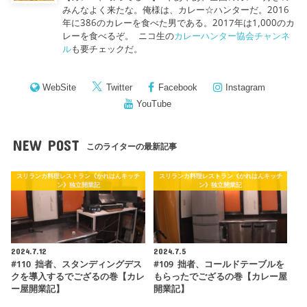
みんなよく来たな。俺様は、カレー☆ハンターだ。2016
年に386のカレーを食べた男である。2017年は1,000のカ
レーを食べるぞ。 ニコ生の
カレーハンター協会チャンネ
ル
も要チェックだ。
WebSite
Twitter
Facebook
Instagram
YouTube
NEW POST
このライターの最新記事
スリランカ料理レストラン《かれはんキッチ
スリランカ料理レストラン《かれはんキッチ
ン》独立開業記
ン》独立開業記
2024.7.12
2024.7.5
#110 拙者、スタンディングデス
#109 拙者、コールドテーブルを
クを導入するでござるの巻【カレ
もらったでござるの巻【カレー屋
ー屋開業記】
開業記】