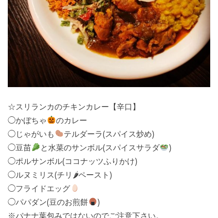
☆スリランカのチキンカレー【辛口】
◯かぼちゃ
のカレー
◯じゃがいも
テルダーラ(スパイス炒め)
◯豆苗
と水菜のサンボル(スパイスサラダ
)
◯ポルサンボル(ココナッツふりかけ)
◯ルヌミリス(チリ🌶ペースト)
◯フライドエッグ
◯パパダン(豆のお煎餅
)
※バナナ葉包みではないのでご注意下さい。