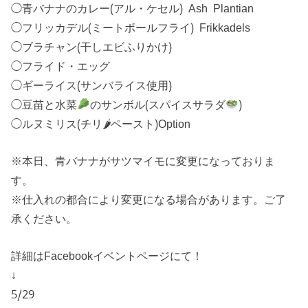
◯青バナナのカレー(アル・ケセル) Ash Plantian
◯フリッカデル(ミートボールフライ) Frikkadels
◯ブラチャン(干しエビふりかけ)
◯フライド・エッグ
◯ギーライス(サンバライス使用)
◯豆苗と水菜
のサンボル(スパイスサラダ
)
◯ルヌミリス(チリ🌶ペースト)Option
※本日、青バナナがサツマイモに変更になっておりま
す。
※仕入れの都合により変更になる場合があります。ご了
承ください。
詳細はFacebookイベントページにて！
↓
5/29