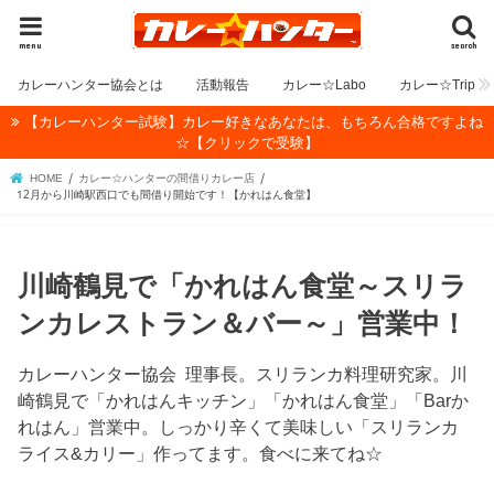
menu
search
カレーハンター協会とは
活動報告
カレー☆Labo
カレー☆Trip
【カレーハンター試験】カレー好きなあなたは、もちろん合格ですよね
☆【クリックで受験】
HOME
カレー☆ハンターの間借りカレー店
12月から川崎駅西口でも間借り開始です！【かれはん食堂】
川崎鶴見で「かれはん食堂～スリラ
ンカレストラン＆バー～」営業中！
カレーハンター協会 理事長。スリランカ料理研究家。川
崎鶴見で「かれはんキッチン」「かれはん食堂」「Barか
れはん」営業中。しっかり辛くて美味しい「スリランカ
ライス&カリー」作ってます。食べに来てね☆