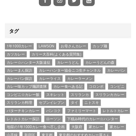
タグ
1年1000カレー
LAWSON
お母さんカレー
カップ麺
カツカレー
カリー大百科(よくある質問集)
カレー☆ハンター大阪遠征
カレーうどん
カレーうどんの森
カレーまん探訪
カレーハンター協会ニコ生チャンネル
カレーパン
カレーパン探訪
カレーライス
カレーラーメン
カレー味カップ麺調査隊
カレー食べある記
コロンボ
コンビニ
コンビニ☆カレー飯
スキレット
スリランカ
スリランカカレー
スリランカ料理
セブンイレブン
タイ
ニトスキ
バターチキンカレー
バンコク
ファミリーマート
レトルトカレー
レトルトカレー探訪
ローソン
下積み時代のカレー☆ハンター
地獄の1年1000カレー食べ尽し企画
大阪府
家カレー
家カレー
山手線
新宿区
東京都
東京都のおすすめカレー屋さん