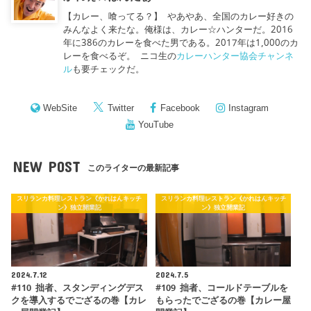
【カレー、喰ってる？】 やあやあ、全国のカレー好きの
みんなよく来たな。俺様は、カレー☆ハンターだ。2016
年に386のカレーを食べた男である。2017年は1,000のカ
レーを食べるぞ。 ニコ生の
カレーハンター協会チャンネ
ル
も要チェックだ。
WebSite
Twitter
Facebook
Instagram
YouTube
NEW POST
このライターの最新記事
スリランカ料理レストラン《かれはんキッチ
スリランカ料理レストラン《かれはんキッチ
ン》独立開業記
ン》独立開業記
2024.7.12
2024.7.5
#110 拙者、スタンディングデス
#109 拙者、コールドテーブルを
クを導入するでござるの巻【カレ
もらったでござるの巻【カレー屋