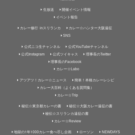
生放送
開催イベント情報
イベント報告
カレー修行 inスリランカ
カレー☆ハンター大阪遠征
SNS
公式ニコ生チャンネル
公式YouTubeチャンネル
公式Instagram
公式ツイキャス
理事長のTwitter
理事長のFacebook
カレー☆Labo
アツアツ！カレー☆ニュース
簡単！本格カレーレシピ
カレー大百科（よくある質問集）
カレー☆Trip
秘伝☆東京都カレーの書
秘伝☆大阪カレー遠征の書
秘伝☆スリランカ遠征の書
カレー☆Review
地獄の1年1000カレー食べ尽し企画
ローソン
NEWDAYS