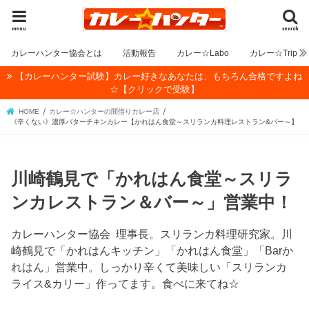
menu
search
カレーハンター協会とは
活動報告
カレー☆Labo
カレー☆Trip
【カレーハンター試験】カレー好きなあなたは、もちろん合格ですよね
☆【クリックで受験】
HOME
カレー☆ハンターの間借りカレー店
《辛くない》濃厚バターチキンカレー【かれはん食堂～スリランカ料理レストラン&バー～】
川崎鶴見で「かれはん食堂～スリラ
ンカレストラン＆バー～」営業中！
カレーハンター協会 理事長。スリランカ料理研究家。川
崎鶴見で「かれはんキッチン」「かれはん食堂」「Barか
れはん」営業中。しっかり辛くて美味しい「スリランカ
ライス&カリー」作ってます。食べに来てね☆