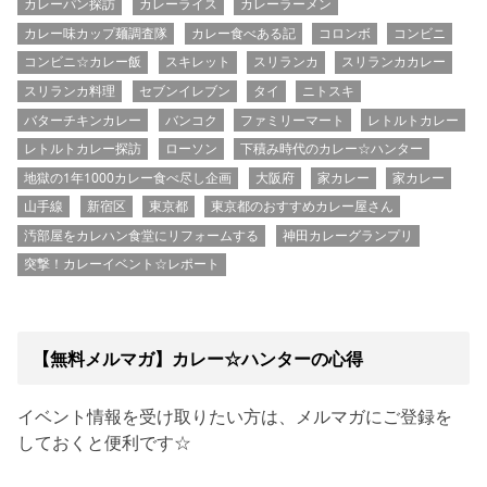
カレーパン探訪
カレーライス
カレーラーメン
カレー味カップ麺調査隊
カレー食べある記
コロンボ
コンビニ
コンビニ☆カレー飯
スキレット
スリランカ
スリランカカレー
スリランカ料理
セブンイレブン
タイ
ニトスキ
バターチキンカレー
バンコク
ファミリーマート
レトルトカレー
レトルトカレー探訪
ローソン
下積み時代のカレー☆ハンター
地獄の1年1000カレー食べ尽し企画
大阪府
家カレー
家カレー
山手線
新宿区
東京都
東京都のおすすめカレー屋さん
汚部屋をカレハン食堂にリフォームする
神田カレーグランプリ
突撃！カレーイベント☆レポート
【無料メルマガ】カレー☆ハンターの心得
イベント情報を受け取りたい方は、メルマガにご登録を
しておくと便利です☆