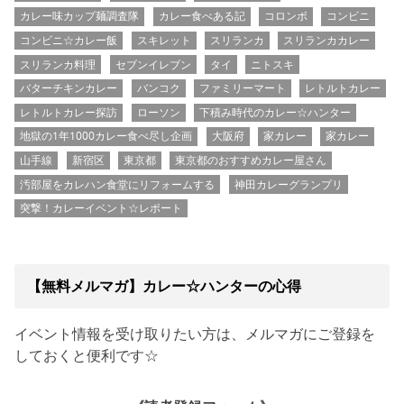
カレー味カップ麺調査隊
カレー食べある記
コロンボ
コンビニ
コンビニ☆カレー飯
スキレット
スリランカ
スリランカカレー
スリランカ料理
セブンイレブン
タイ
ニトスキ
バターチキンカレー
バンコク
ファミリーマート
レトルトカレー
レトルトカレー探訪
ローソン
下積み時代のカレー☆ハンター
地獄の1年1000カレー食べ尽し企画
大阪府
家カレー
家カレー
山手線
新宿区
東京都
東京都のおすすめカレー屋さん
汚部屋をカレハン食堂にリフォームする
神田カレーグランプリ
突撃！カレーイベント☆レポート
【無料メルマガ】カレー☆ハンターの心得
イベント情報を受け取りたい方は、メルマガにご登録を
しておくと便利です☆