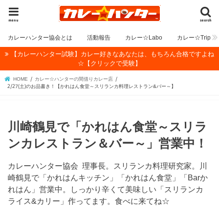
menu
search
カレーハンター協会とは
活動報告
カレー☆Labo
カレー☆Trip
【カレーハンター試験】カレー好きなあなたは、もちろん合格ですよね
☆【クリックで受験】
HOME
カレー☆ハンターの間借りカレー店
2/27(土)のお品書き！【かれはん食堂～スリランカ料理レストラン&バー～】
川崎鶴見で「かれはん食堂～スリラ
ンカレストラン＆バー～」営業中！
カレーハンター協会 理事長。スリランカ料理研究家。川
崎鶴見で「かれはんキッチン」「かれはん食堂」「Barか
れはん」営業中。しっかり辛くて美味しい「スリランカ
ライス&カリー」作ってます。食べに来てね☆