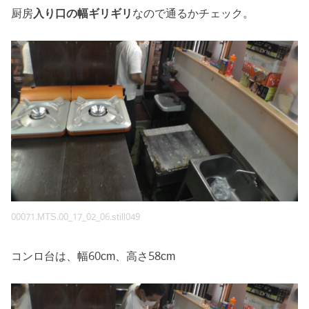
厨房
入り口の幅ギリギリ
なので通るかチェック。
00071.MTS.00_17_02_06.still049
コンロ台は、幅60cm、高さ58cm