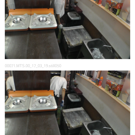
00071.MTS.00_17_03_19.still050