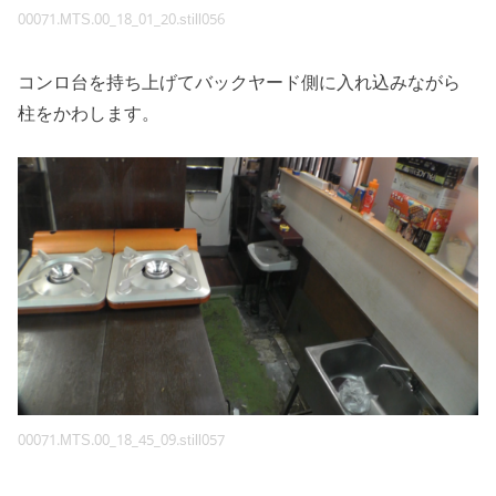
00071.MTS.00_18_01_20.still056
コンロ台を持ち上げてバックヤード側に入れ込みながら
柱をかわします。
00071.MTS.00_18_45_09.still057