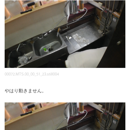
00072.MTS.00_00_51_23.still004
やはり動きません。