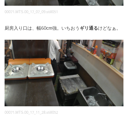
00071.MTS.00_17_07_09.still051
厨房入り口は、幅60cm強。いちおう
ギリ通る
けどなぁ。
00071.MTS.00_17_11_28.still052