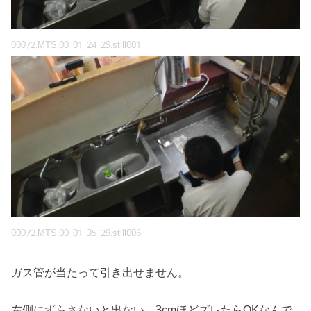
00072.MTS.00_01_24_29.still001
00072.MTS.00_01_35_29.still006
ガス管が当たって引き出せません。
左側にずらさないと出ない。3cmほどズレたらOKなんで