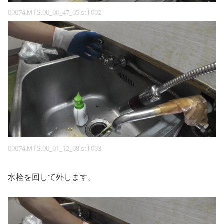
00074.MTS.00_00_47_05.still002
00074.MTS.00_01_12_08.still003
水栓を回して外します。