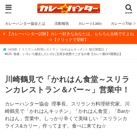
menu
search
カレーハンター協会とは
活動報告
カレー☆Labo
カレー☆Trip
【カレーハンター試験】カレー好きなあなたは、もちろん合格ですよね
☆【クリックで受験】
HOME
スリランカ料理レストラン《かれはんキッチン》独立開業記
#026 拙者、いろいろ撤去したいのに玉突き状態でござるの巻【カレー屋DIY開業記】
川崎鶴見で「かれはん食堂～スリラ
ンカレストラン＆バー～」営業中！
カレーハンター協会 理事長。スリランカ料理研究家。川
崎鶴見で「かれはんキッチン」「かれはん食堂」「Barか
れはん」営業中。しっかり辛くて美味しい「スリランカ
ライス&カリー」作ってます。食べに来てね☆