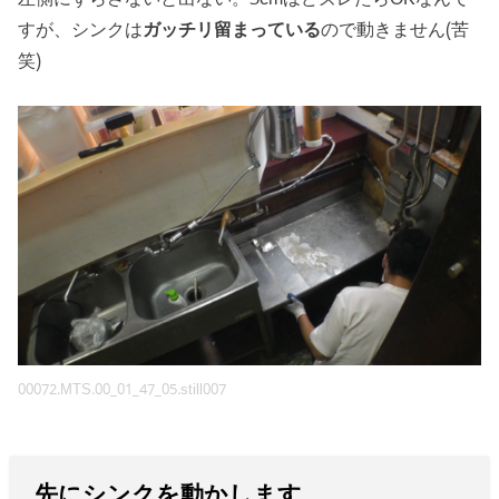
すが、シンクは
ガッチリ留まっている
ので動きません(苦
笑)
00072.MTS.00_01_47_05.still007
先にシンクを動かします