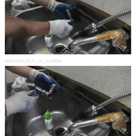
00074.MTS.00_01_24_15.still004