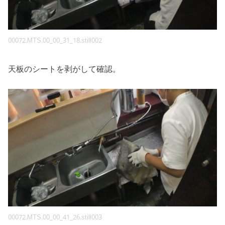
00072.MTS.00_00_31_18.still002
天板のシートを剥がして確認。
00072.MTS.00_00_41_26.still003