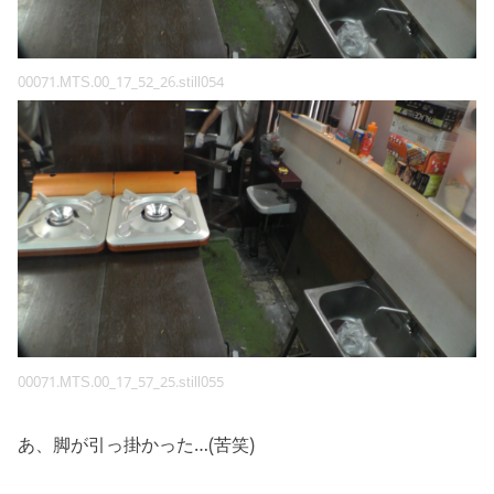
00071.MTS.00_17_52_26.still054
00071.MTS.00_17_57_25.still055
あ、脚が引っ掛かった…(苦笑)