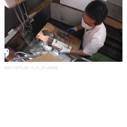
00071.MTS.00_15_35_00.still048