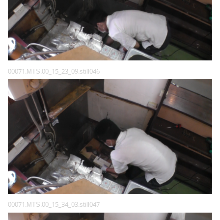
00071.MTS.00_15_23_09.still046
00071.MTS.00_15_34_03.still047