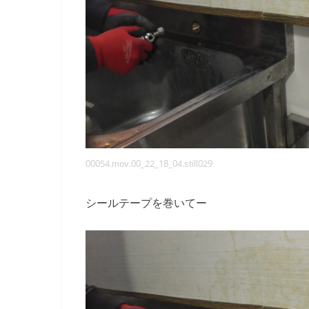
00054.mov.00_22_18_04.still029
シールテープを巻いてー