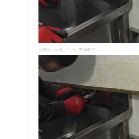
00054.mov.00_23_06_05.still031