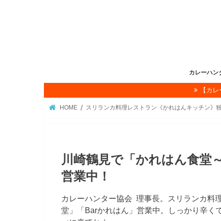
カレーハン
【カレ
理事長挨拶
カレー☆ハ
カレーハン
協会概要
カレー☆ハ
かれぇ☆はん
お問い合わ
HOME
スリランカ料理レストラン《かれはんキッチン》
川崎鶴見で「かれはん食堂
営業中！
カレーハンター協会 理事長。スリランカ料
堂」「Barかれはん」営業中。しっかり辛く