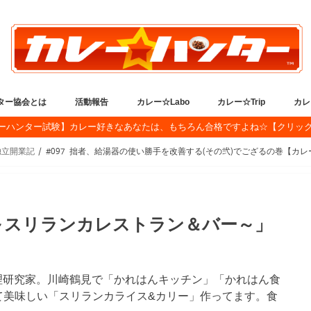
ター協会とは
活動報告
カレー☆Labo
カレー☆Trip
カレ
ーハンター試験】カレー好きなあなたは、もちろん合格ですよね☆【クリッ
ンターとは
ター憲章
ンター検定
たぁ プロフィール
せ
生放送
開催イベント情報
イベント報告
SNS
アツアツ！カレー☆ニュース
簡単！本格カレーレシピ
カレー大百科（よくある質問集）
秘伝☆東京都カレーの書
秘伝☆大阪カレー遠征の
秘伝☆スリランカ遠征の
カレー修行 inスリ
カレー☆ハンター
公式ニコ生チャン
公式YouTubeチャ
公式Instagram
公式ツイキャス
理事長のTwitter
理事長のFacebook
地獄
ロー
NEW
カレ
カツ
カレ
カレ
カレ
カレ
カレ
スリ
独立開業記
#097 拙者、給湯器の使い勝手を改善する(その弐)でござるの巻【カレ
～スリランカレストラン＆バー～」
理研究家。川崎鶴見で「かれはんキッチン」「かれはん食
て美味しい「スリランカライス&カリー」作ってます。食