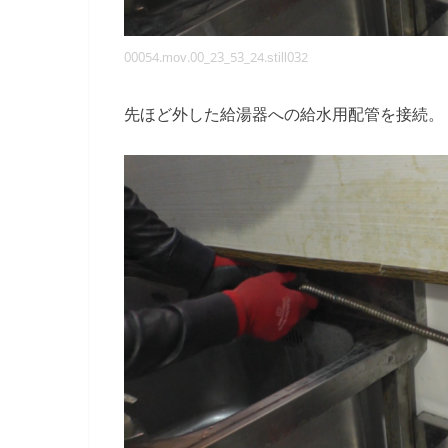
00054.mov.00_23_53_24.still032
先ほど外した給湯器への給水用配管を接続。