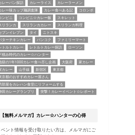
カレーパン探訪
カレーライス
カレーラーメン
カレー味カップ麺調査隊
カレー食べある記
コロンボ
コンビニ
コンビニ☆カレー飯
スキレット
スリランカ
スリランカカレー
スリランカ料理
セブンイレブン
タイ
ニトスキ
バターチキンカレー
バンコク
ファミリーマート
レトルトカレー
レトルトカレー探訪
ローソン
下積み時代のカレー☆ハンター
地獄の1年1000カレー食べ尽し企画
大阪府
家カレー
家カレー
山手線
新宿区
東京都
東京都のおすすめカレー屋さん
汚部屋をカレハン食堂にリフォームする
神田カレーグランプリ
突撃！カレーイベント☆レポート
【無料メルマガ】カレー☆ハンターの心得
イベント情報を受け取りたい方は、メルマガにご