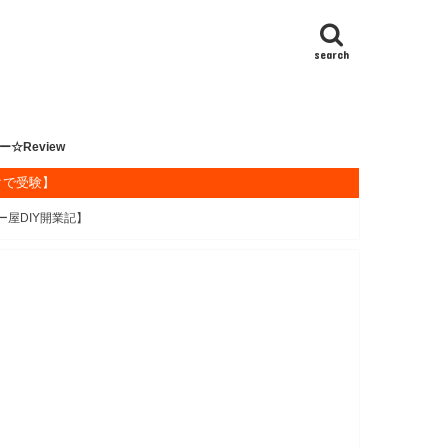
search
ー☆Review
クで受験】
書
書
ランカ
大阪遠征
ネル
ンネル
の1年1000カレー食べ尽し企画
ソン
DAYS
ー味カップ麺調査隊
カレー
ーうどん・蕎麦
ーまん探訪
ーパン探訪
ーライス
ーラーメン
ランカ料理
ー屋DIY開業記】