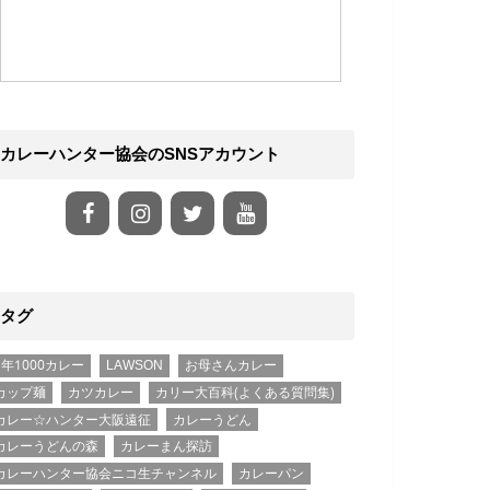
カレーハンター協会のSNSアカウント
タグ
1年1000カレー
LAWSON
お母さんカレー
カップ麺
カツカレー
カリー大百科(よくある質問集)
カレー☆ハンター大阪遠征
カレーうどん
カレーうどんの森
カレーまん探訪
カレーハンター協会ニコ生チャンネル
カレーパン