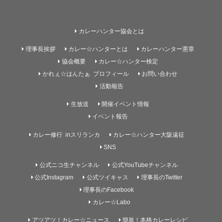
カレーハンター協会とは
理事長挨拶
カレー☆ハンターとは
カレーハンター憲章
協会概要
カレー☆ハンター検定
かれぇ☆はんたぁ プロフィール
お問い合わせ
活動報告
生放送
開催イベント情報
イベント報告
カレー修行 inスリランカ
カレー☆ハンター大阪遠征
SNS
公式ニコ生チャンネル
公式YouTubeチャンネル
公式Instagram
公式ツイキャス
理事長のTwitter
理事長のFacebook
カレー☆Labo
アツアツ！カレー☆ニュース
簡単！本格カレーレシピ