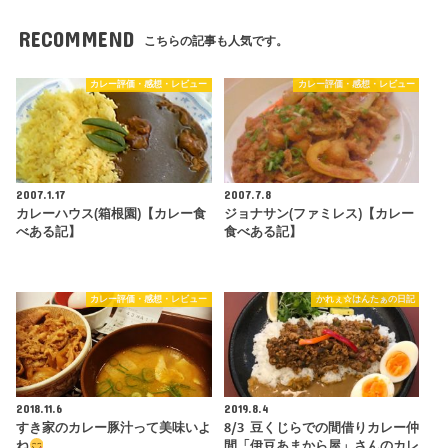
RECOMMEND
こちらの記事も人気です。
カレー評価・感想・レビュー
カレー評価・感想・レビュー
2007.1.17
2007.7.8
カレーハウス(箱根園)【カレー食
ジョナサン(ファミレス)【カレー
べある記】
食べある記】
カレー評価・感想・レビュー
かれぇ☆はんたぁの日記
2018.11.6
2019.8.4
すき家のカレー豚汁って美味いよ
8/3 豆くじらでの間借りカレー仲
ね
間「伊豆あまから屋」さんのカレ