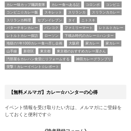
カレー味カップ麺調査隊
カレー食べある記
コロンボ
コンビニ
コンビニ☆カレー飯
スキレット
スリランカ
スリランカカレー
スリランカ料理
セブンイレブン
タイ
ニトスキ
バターチキンカレー
バンコク
ファミリーマート
レトルトカレー
レトルトカレー探訪
ローソン
下積み時代のカレー☆ハンター
地獄の1年1000カレー食べ尽し企画
大阪府
家カレー
家カレー
山手線
新宿区
東京都
東京都のおすすめカレー屋さん
汚部屋をカレハン食堂にリフォームする
神田カレーグランプリ
突撃！カレーイベント☆レポート
【無料メルマガ】カレー☆ハンターの心得
イベント情報を受け取りたい方は、メルマガにご登録を
しておくと便利です☆