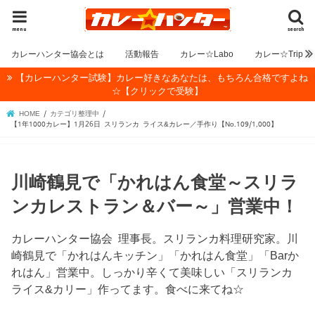
menu
search
カレーハンター協会とは
活動報告
カレー☆Labo
カレー☆Trip
【カレーハンター試験】カレー好きなあなたは、もちろん合格ですよね
☆【クリックで受験】
HOME
カテゴリ整理中
【1年1000カレー】1月26日 スリランカ ライス&カレー／手作り【No.109/1,000】
川崎鶴見で「かれはん食堂～スリラ
ンカレストラン＆バー～」営業中！
カレーハンター協会 理事長。スリランカ料理研究家。川
崎鶴見で「かれはんキッチン」「かれはん食堂」「Barか
れはん」営業中。しっかり辛くて美味しい「スリランカ
ライス&カリー」作ってます。食べに来てね☆