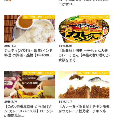
ーが食べ…
カレー評価・感想・レビュー
アツアツ☆カレーニュース
2017.5.3
2016.11.10
ジョティ(JYOTI) - 田無/インド
【新商品】明星 一平ちゃん大盛
料理 の評価・感想【1年1000…
カレーうどん【牛脂の甘い香りが
食欲をそそ…
カレー評価・感想・レビュー
カレー評価・感想・レビュー
2016.3.19
2015.11.17
【CoCo壱番屋監修 からあげク
【カレー食べある記】チキンモモ
ン カレースパイス味】ローソン
かつカレー／松乃家・チキン亭
の新商品は…