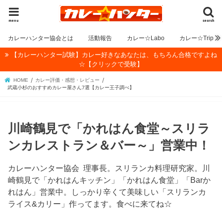
menu
search
カレーハンター協会とは
活動報告
カレー☆Labo
カレー☆Trip
【カレーハンター試験】カレー好きなあなたは、もちろん合格ですよね
☆【クリックで受験】
HOME
カレー評価・感想・レビュー
武蔵小杉のおすすめカレー屋さん7選【カレー王子調べ】
川崎鶴見で「かれはん食堂～スリラ
ンカレストラン＆バー～」営業中！
カレーハンター協会 理事長。スリランカ料理研究家。川
崎鶴見で「かれはんキッチン」「かれはん食堂」「Barか
れはん」営業中。しっかり辛くて美味しい「スリランカ
ライス&カリー」作ってます。食べに来てね☆