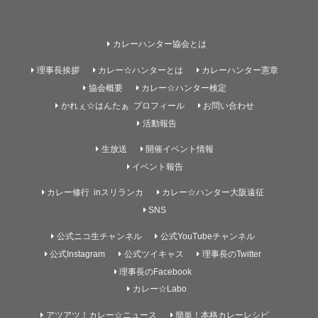
カレーハンター協会とは
理事長挨拶
カレー☆ハンターとは
カレーハンター憲章
協会概要
カレー☆ハンター検定
かれぇ☆はんたぁ プロフィール
お問い合わせ
活動報告
生放送
開催イベント情報
イベント報告
カレー修行 inスリランカ
カレー☆ハンター大阪遠征
SNS
公式ニコ生チャンネル
公式YouTubeチャンネル
公式Instagram
公式ツイキャス
理事長のTwitter
理事長のFacebook
カレー☆Labo
アツアツ！カレー☆ニュース
簡単！本格カレーレシピ