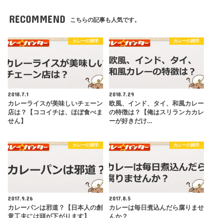
RECOMMEND
こちらの記事も人気です。
カレーの雑学
カレーの雑学
2018.7.1
2018.7.29
カレーライスが美味しいチェーン
欧風、インド、タイ、和風カレー
店は？【ココイチは、ほぼ食べま
の特徴は？【俺はスリランカカレ
せん】
ーが好きだけ…
カレーの雑学
カレーの雑学
2017.9.26
2017.8.5
カレーパンは邪道？【日本人の創
カレーは毎日煮込んだら腐りませ
意工夫には頭が下がります】
んか？