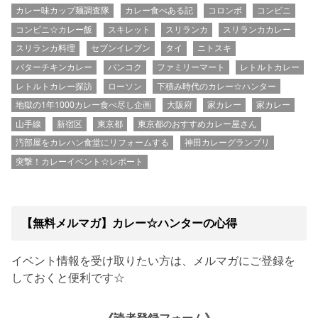
カレー味カップ麺調査隊
カレー食べある記
コロンボ
コンビニ
コンビニ☆カレー飯
スキレット
スリランカ
スリランカカレー
スリランカ料理
セブンイレブン
タイ
ニトスキ
バターチキンカレー
バンコク
ファミリーマート
レトルトカレー
レトルトカレー探訪
ローソン
下積み時代のカレー☆ハンター
地獄の1年1000カレー食べ尽し企画
大阪府
家カレー
家カレー
山手線
新宿区
東京都
東京都のおすすめカレー屋さん
汚部屋をカレハン食堂にリフォームする
神田カレーグランプリ
突撃！カレーイベント☆レポート
【無料メルマガ】カレー☆ハンターの心得
イベント情報を受け取りたい方は、メルマガにご登録を
しておくと便利です☆