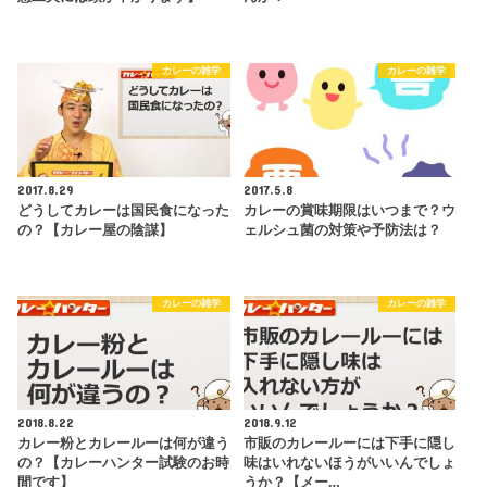
カレーの雑学
カレーの雑学
2017.8.29
2017.5.8
どうしてカレーは国民食になった
カレーの賞味期限はいつまで？ウ
の？【カレー屋の陰謀】
ェルシュ菌の対策や予防法は？
カレーの雑学
カレーの雑学
2018.8.22
2018.9.12
カレー粉とカレールーは何が違う
市販のカレールーには下手に隠し
の？【カレーハンター試験のお時
味はいれないほうがいいんでしょ
間です】
うか？【メー…