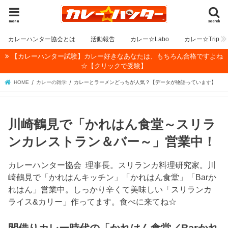
menu
search
カレーハンター協会とは
活動報告
カレー☆Labo
カレー☆Trip
【カレーハンター試験】カレー好きなあなたは、もちろん合格ですよね
☆【クリックで受験】
HOME
カレーの雑学
カレーとラーメンどっちが人気？【データが物語っています】
川崎鶴見で「かれはん食堂～スリラ
ンカレストラン＆バー～」営業中！
カレーハンター協会 理事長。スリランカ料理研究家。川
崎鶴見で「かれはんキッチン」「かれはん食堂」「Barか
れはん」営業中。しっかり辛くて美味しい「スリランカ
ライス&カリー」作ってます。食べに来てね☆
間借りカレー時代の「かれはん食堂／Barかれ