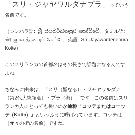
「スリ・ジャヤワルダナプラ」
っていう
名前です。
（シンハラ語: ශ්‍රී ජයවර්ධනපුර කෝට්ටේ、タミル語:
ஸ்ரீ ஜயவர்த்தனபுரம் கோட்டே、英語: Sri Jayawardenepura
Kotte）
このスリランカの首都名はその長さで話題になるんです
よね。
ちなみに由来は、「スリ（聖なる）・ジャヤワルダナ
（第2代大統領名）・プラ（街）」です。この名前はスリ
ランカ人にとっても長いのか
通称「コッテまたはコーッ
テ (Kotte) 」
というふうに呼ばれています。コッテは
（元々の街の名前）ですね。