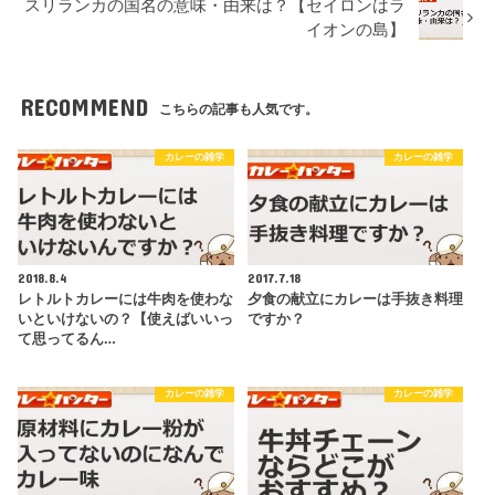
スリランカの国名の意味・由来は？【セイロンはラ
イオンの島】
RECOMMEND
こちらの記事も人気です。
カレーの雑学
カレーの雑学
2018.8.4
2017.7.18
レトルトカレーには牛肉を使わな
夕食の献立にカレーは手抜き料理
いといけないの？【使えばいいっ
ですか？
て思ってるん…
カレーの雑学
カレーの雑学