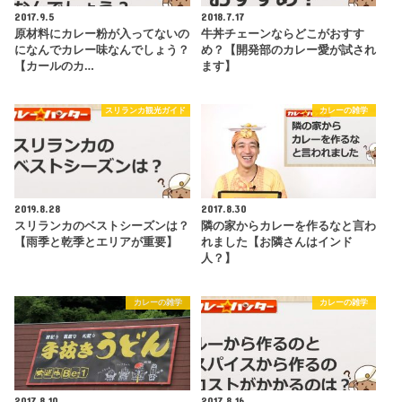
2017.9.5
2018.7.17
原材料にカレー粉が入ってないの
牛丼チェーンならどこがおすす
になんでカレー味なんでしょう？
め？【開発部のカレー愛が試され
【カールのカ…
ます】
スリランカ観光ガイド
カレーの雑学
2019.8.28
2017.8.30
スリランカのベストシーズンは？
隣の家からカレーを作るなと言わ
【雨季と乾季とエリアが重要】
れました【お隣さんはインド
人？】
カレーの雑学
カレーの雑学
2017.8.10
2017.8.16