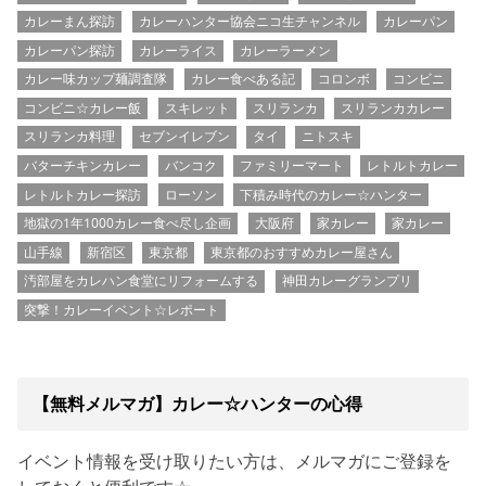
カレーまん探訪
カレーハンター協会ニコ生チャンネル
カレーパン
カレーパン探訪
カレーライス
カレーラーメン
カレー味カップ麺調査隊
カレー食べある記
コロンボ
コンビニ
コンビニ☆カレー飯
スキレット
スリランカ
スリランカカレー
スリランカ料理
セブンイレブン
タイ
ニトスキ
バターチキンカレー
バンコク
ファミリーマート
レトルトカレー
レトルトカレー探訪
ローソン
下積み時代のカレー☆ハンター
地獄の1年1000カレー食べ尽し企画
大阪府
家カレー
家カレー
山手線
新宿区
東京都
東京都のおすすめカレー屋さん
汚部屋をカレハン食堂にリフォームする
神田カレーグランプリ
突撃！カレーイベント☆レポート
【無料メルマガ】カレー☆ハンターの心得
イベント情報を受け取りたい方は、メルマガにご登録を