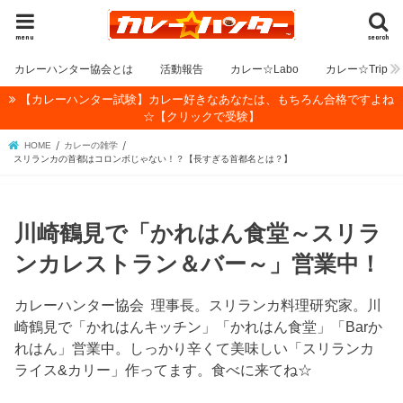
menu
search
カレーハンター協会とは
活動報告
カレー☆Labo
カレー☆Trip
【カレーハンター試験】カレー好きなあなたは、もちろん合格ですよね
☆【クリックで受験】
HOME
カレーの雑学
スリランカの首都はコロンボじゃない！？【長すぎる首都名とは？】
川崎鶴見で「かれはん食堂～スリラ
ンカレストラン＆バー～」営業中！
カレーハンター協会 理事長。スリランカ料理研究家。川
崎鶴見で「かれはんキッチン」「かれはん食堂」「Barか
れはん」営業中。しっかり辛くて美味しい「スリランカ
ライス&カリー」作ってます。食べに来てね☆