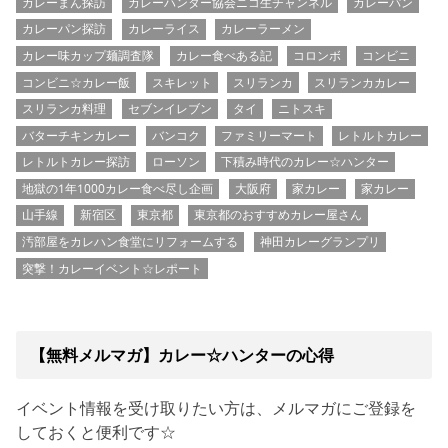
カレーまん探訪
カレーハンター協会ニコ生チャンネル
カレーパン
カレーパン探訪
カレーライス
カレーラーメン
カレー味カップ麺調査隊
カレー食べある記
コロンボ
コンビニ
コンビニ☆カレー飯
スキレット
スリランカ
スリランカカレー
スリランカ料理
セブンイレブン
タイ
ニトスキ
バターチキンカレー
バンコク
ファミリーマート
レトルトカレー
レトルトカレー探訪
ローソン
下積み時代のカレー☆ハンター
地獄の1年1000カレー食べ尽し企画
大阪府
家カレー
家カレー
山手線
新宿区
東京都
東京都のおすすめカレー屋さん
汚部屋をカレハン食堂にリフォームする
神田カレーグランプリ
突撃！カレーイベント☆レポート
【無料メルマガ】カレー☆ハンターの心得
イベント情報を受け取りたい方は、メルマガにご登録を
しておくと便利です☆