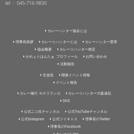
tel : 045-716-9830
カレーハンター協会とは
理事長挨拶
カレー☆ハンターとは
カレーハンター憲章
協会概要
カレー☆ハンター検定
かれぇ☆はんたぁ プロフィール
お問い合わせ
活動報告
生放送
開催イベント情報
イベント報告
カレー修行 inスリランカ
カレー☆ハンター大阪遠征
SNS
公式ニコ生チャンネル
公式YouTubeチャンネル
公式Instagram
公式ツイキャス
理事長のTwitter
理事長のFacebook
カレー☆Labo