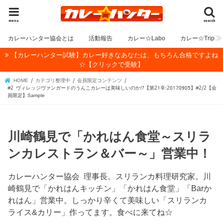
menu
search
カレーハンター協会とは
活動報告
カレー☆Labo
カレー☆Trip
【カレーハンター試験】カレー好きなあなたは、もちろん合格ですよね
☆【クリックで受験】
HOME
カテゴリ整理中
会員限定コンテンツ
#2 ヴィレッジヴァンガードのうんこカレーは美味しいのか!?【第21辛:20170905】#2/2【会
員限定】Sample
川崎鶴見で「かれはん食堂～スリラ
ンカレストラン＆バー～」営業中！
カレーハンター協会 理事長。スリランカ料理研究家。川
崎鶴見で「かれはんキッチン」「かれはん食堂」「Barか
れはん」営業中。しっかり辛くて美味しい「スリランカ
ライス&カリー」作ってます。食べに来てね☆