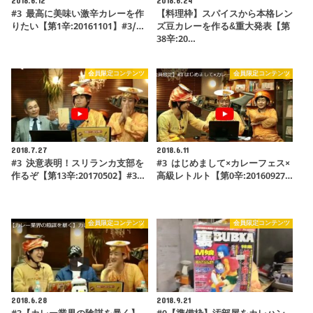
2018.6.12
2018.6.24
#3 最高に美味い激辛カレーを作
【料理枠】スパイスから本格レン
りたい【第1辛:20161101】#3/…
ズ豆カレーを作る&重大発表【第
38辛:20…
会員限定コンテンツ
会員限定コンテンツ
2018.7.27
2018.6.11
#3 決意表明！スリランカ支部を
#3 はじめまして×カレーフェス×
作るぞ【第13辛:20170502】#3…
高級レトルト【第0辛:20160927…
会員限定コンテンツ
会員限定コンテンツ
2018.6.28
2018.9.21