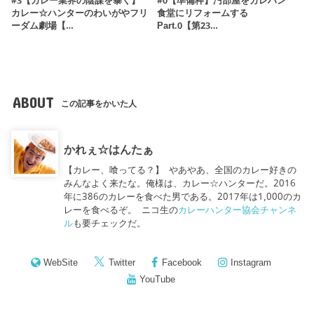
#3【カレー業界の陰謀を暴く】
#0【準備枠】汚部屋をカレハン
カレー☆ハンターのわいがやフリ
食堂にリフォームする
ーダム劇場【…
Part.0【第23…
ABOUT
この記事をかいた人
かれぇ☆はんたぁ
【カレー、喰ってる？】 やあやあ、全国のカレー好きの
みんなよく来たな。俺様は、カレー☆ハンターだ。2016
年に386のカレーを食べた男である。2017年は1,000のカ
レーを食べるぞ。 ニコ生の
カレーハンター協会チャンネ
ル
も要チェックだ。
WebSite
Twitter
Facebook
Instagram
YouTube