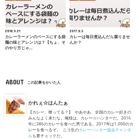
2018.9.21
2017.8.5
カレーラーメンのベースにする袋
カレーは毎日煮込んだら腐りませ
麺の味とアレンジは？【ちょ、そ
んか？
のやり方じゃ…
ABOUT
この記事をかいた人
かれぇ☆はんたぁ
【カレー、喰ってる？】 やあやあ、全国のカレー好きの
みんなよく来たな。俺様は、カレー☆ハンターだ。2016
年に386のカレーを食べた男である。2017年は1,000のカ
レーを食べるぞ。 ニコ生の
カレーハンター協会チャンネ
ル
も要チェックだ。