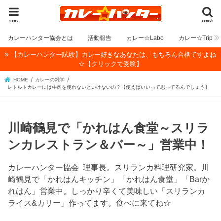
menu
search
カレーハンター協会とは
活動報告
カレー☆Labo
カレー☆Trip
【カレーハンター試験】カレー好きなあなたは、もちろん合格ですよね
☆【クリックで受験】
HOME
カレーの雑学
レトルトカレーには牛肉を使わないといけないの？【使えばいいって思ってるんでしょう】
川崎鶴見で「かれはん食堂～スリラ
ンカレストラン＆バー～」営業中！
カレーハンター協会 理事長。スリランカ料理研究家。川
崎鶴見で「かれはんキッチン」「かれはん食堂」「Barか
れはん」営業中。しっかり辛くて美味しい「スリランカ
ライス&カリー」作ってます。食べに来てね☆