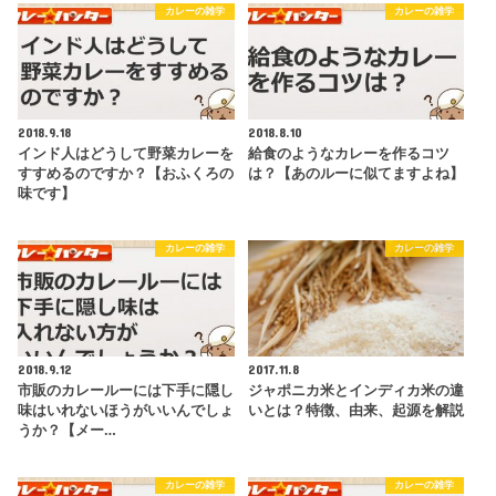
カレーの雑学
カレーの雑学
2018.9.18
2018.8.10
インド人はどうして野菜カレーを
給食のようなカレーを作るコツ
すすめるのですか？【おふくろの
は？【あのルーに似てますよね】
味です】
カレーの雑学
カレーの雑学
2018.9.12
2017.11.8
市販のカレールーには下手に隠し
ジャポニカ米とインディカ米の違
味はいれないほうがいいんでしょ
いとは？特徴、由来、起源を解説
うか？【メー…
カレーの雑学
カレーの雑学