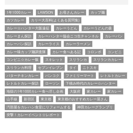
1年1000カレー
LAWSON
お母さんカレー
カップ麺
カツカレー
カリー大百科(よくある質問集)
カレー☆ハンター大阪遠征
カレーうどん
カレーうどんの森
カレーまん探訪
カレーハンター協会ニコ生チャンネル
カレーパン
カレーパン探訪
カレーライス
カレーラーメン
カレー味カップ麺調査隊
カレー食べある記
コロンボ
コンビニ
コンビニ☆カレー飯
スキレット
スリランカ
スリランカカレー
スリランカ料理
セブンイレブン
タイ
ニトスキ
バターチキンカレー
バンコク
ファミリーマート
レトルトカレー
レトルトカレー探訪
ローソン
下積み時代のカレー☆ハンター
地獄の1年1000カレー食べ尽し企画
大阪府
家カレー
家カレー
山手線
新宿区
東京都
東京都のおすすめカレー屋さん
汚部屋をカレハン食堂にリフォームする
神田カレーグランプリ
突撃！カレーイベント☆レポート