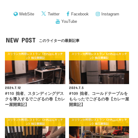
WebSite
Twitter
Facebook
Instagram
YouTube
NEW POST
このライターの最新記事
スリランカ料理レストラン《かれはんキッチ
スリランカ料理レストラン《かれはんキッチ
ン》独立開業記
ン》独立開業記
2024.7.12
2024.7.5
#110 拙者、スタンディングデス
#109 拙者、コールドテーブルを
クを導入するでござるの巻【カレ
もらったでござるの巻【カレー屋
ー屋開業記】
開業記】
スリランカ料理レストラン《かれはんキッチ
スリランカ料理レストラン《かれはんキッチ
ン》独立開業記
ン》独立開業記