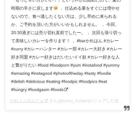
時期の辛さに戻します
． 仕込める量をすぐには増やせ
ないので、食べ逃したくない方は、少し早めに来られる
か、ご予約を頂いた方がいいかもしれません。 ． 今回、
20:30過ぎには売り切れ直前でしたー。 ． 次回も張り切っ
て美味しいカレーを作ります！ ． #barかれはん #カレー
#curry #カレーハンター #カレー部 #カレー大好き #カレー
好き同盟 #カレー好きはだいたいイイ奴 #カレー好きな人
と繋がりたい #food #foodporn #yum #instafood #yummy
#amazing #instagood #photooftheday #tasty #foodie
#delish #delicious #eating #foodpic #foodpics #eat
#hungry #foodgasm #foods
かれぇ☆はんたぁ
さん(@curry_hunter)がシェアした投稿 –
20