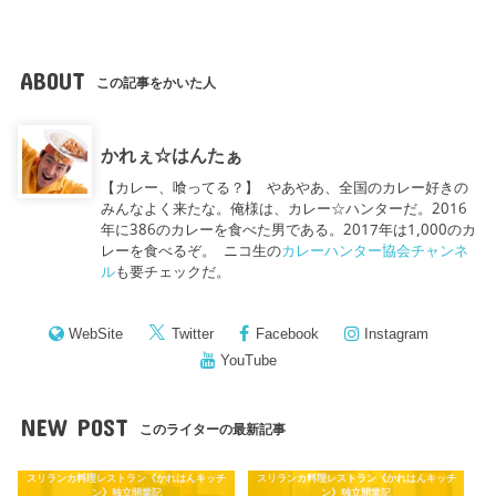
ABOUT
この記事をかいた人
かれぇ☆はんたぁ
【カレー、喰ってる？】 やあやあ、全国のカレー好きの
みんなよく来たな。俺様は、カレー☆ハンターだ。2016
年に386のカレーを食べた男である。2017年は1,000のカ
レーを食べるぞ。 ニコ生の
カレーハンター協会チャンネ
ル
も要チェックだ。
WebSite
Twitter
Facebook
Instagram
YouTube
NEW POST
このライターの最新記事
スリランカ料理レストラン《かれはんキッチ
スリランカ料理レストラン《かれはんキッチ
ン》独立開業記
ン》独立開業記