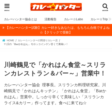
menu
search
カレーハンター協会とは
活動報告
カレー☆Labo
カレー☆Trip
【カレーハンター試験】カレー好きなあなたは、もちろん合格ですよね
☆【クリックで受験】
HOME
カレー☆ハンターの間借りカレー店
11/2の「Barかれはん」モロッコインゲン甘くて美味い！
川崎鶴見で「かれはん食堂～スリラ
ンカレストラン＆バー～」営業中！
カレーハンター協会 理事長。スリランカ料理研究家。川
崎鶴見で「かれはんキッチン」「かれはん食堂」「Barか
れはん」営業中。しっかり辛くて美味しい「スリランカ
ライス&カリー」作ってます。食べに来てね☆