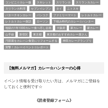
コンビニ☆カレー飯
スキレット
スリランカ
スリランカカレー
スリランカ料理
セブンイレブン
タイ
ニトスキ
バターチキンカレー
バンコク
ファミリーマート
レトルトカレー
レトルトカレー探訪
ローソン
下積み時代のカレー☆ハンター
地獄の1年1000カレー食べ尽し企画
大阪府
家カレー
家カレー
山手線
新宿区
東京都
東京都のおすすめカレー屋さん
汚部屋をカレハン食堂にリフォームする
神田カレーグランプリ
突撃！カレーイベント☆レポート
【無料メルマガ】カレー☆ハンターの心得
イベント情報を受け取りたい方は、メルマガにご登録を
しておくと便利です☆
《読者登録フォーム》