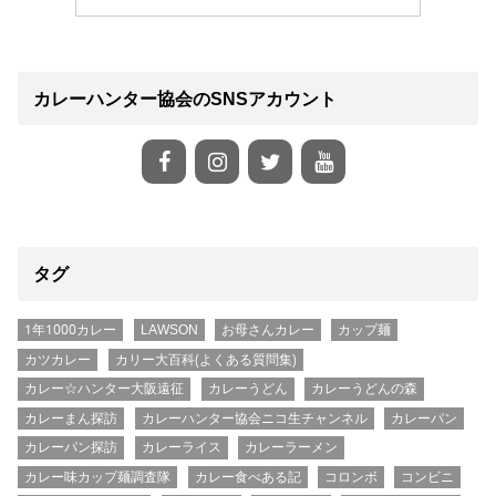
カレーハンター協会のSNSアカウント
タグ
1年1000カレー
LAWSON
お母さんカレー
カップ麺
カツカレー
カリー大百科(よくある質問集)
カレー☆ハンター大阪遠征
カレーうどん
カレーうどんの森
カレーまん探訪
カレーハンター協会ニコ生チャンネル
カレーパン
カレーパン探訪
カレーライス
カレーラーメン
カレー味カップ麺調査隊
カレー食べある記
コロンボ
コンビニ