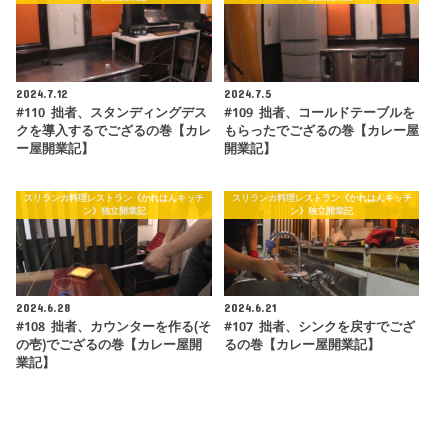
2024.7.12
2024.7.5
#110 拙者、スタンディングデス
#109 拙者、コールドテーブルを
クを導入するでござるの巻【カレ
もらったでござるの巻【カレー屋
ー屋開業記】
開業記】
スリランカ料理レストラン《かれはんキッチ
スリランカ料理レストラン《かれはんキッチ
ン》独立開業記
ン》独立開業記
2024.6.28
2024.6.21
#108 拙者、カウンターを作る(そ
#107 拙者、シンクを戻すでござ
の壱)でござるの巻【カレー屋開
るの巻【カレー屋開業記】
業記】