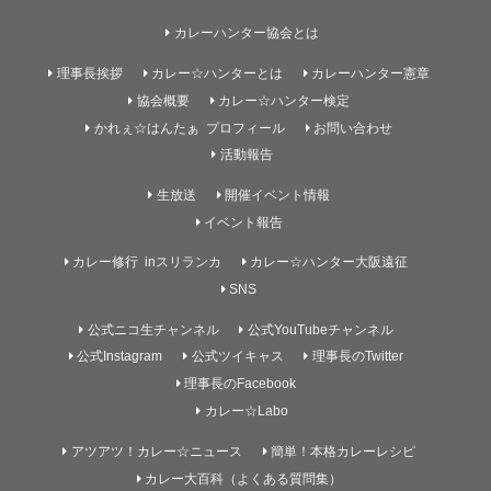
カレーハンター協会とは
理事長挨拶
カレー☆ハンターとは
カレーハンター憲章
協会概要
カレー☆ハンター検定
かれぇ☆はんたぁ プロフィール
お問い合わせ
活動報告
生放送
開催イベント情報
イベント報告
カレー修行 inスリランカ
カレー☆ハンター大阪遠征
SNS
公式ニコ生チャンネル
公式YouTubeチャンネル
公式Instagram
公式ツイキャス
理事長のTwitter
理事長のFacebook
カレー☆Labo
アツアツ！カレー☆ニュース
簡単！本格カレーレシピ
カレー大百科（よくある質問集）