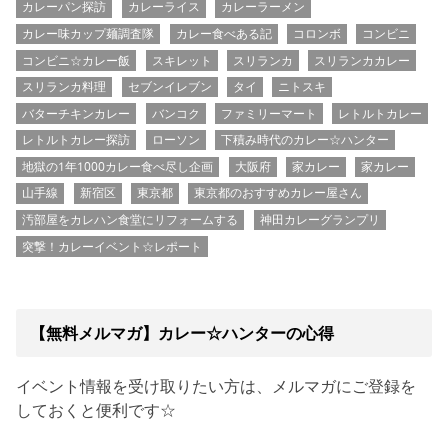
カレーパン探訪
カレーライス
カレーラーメン
カレー味カップ麺調査隊
カレー食べある記
コロンボ
コンビニ
コンビニ☆カレー飯
スキレット
スリランカ
スリランカカレー
スリランカ料理
セブンイレブン
タイ
ニトスキ
バターチキンカレー
バンコク
ファミリーマート
レトルトカレー
レトルトカレー探訪
ローソン
下積み時代のカレー☆ハンター
地獄の1年1000カレー食べ尽し企画
大阪府
家カレー
家カレー
山手線
新宿区
東京都
東京都のおすすめカレー屋さん
汚部屋をカレハン食堂にリフォームする
神田カレーグランプリ
突撃！カレーイベント☆レポート
【無料メルマガ】カレー☆ハンターの心得
イベント情報を受け取りたい方は、メルマガにご登録を
しておくと便利です☆