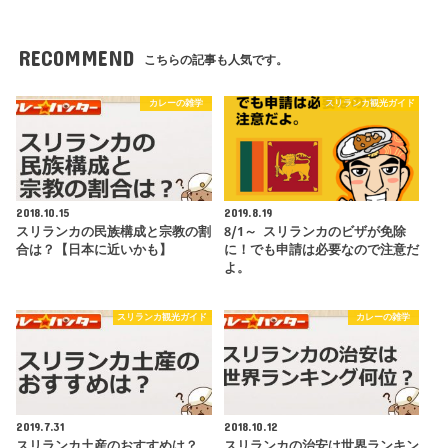
RECOMMEND
こちらの記事も人気です。
カレーの雑学
スリランカ観光ガイド
2018.10.15
2019.8.19
スリランカの民族構成と宗教の割
8/1～ スリランカのビザが免除
合は？【日本に近いかも】
に！でも申請は必要なので注意だ
よ。
スリランカ観光ガイド
カレーの雑学
2019.7.31
2018.10.12
スリランカ土産のおすすめは？
スリランカの治安は世界ランキン