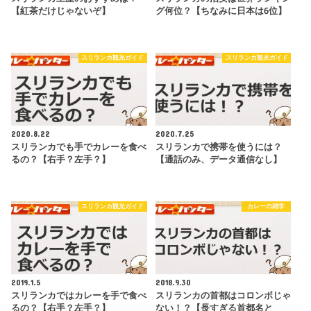
【紅茶だけじゃないぞ】
グ何位？【ちなみに日本は6位】
スリランカ観光ガイド
スリランカ観光ガイド
2020.8.22
2020.7.25
スリランカでも手でカレーを食べ
スリランカで携帯を使うには？
るの？【右手？左手？】
【通話のみ、データ通信なし】
スリランカ観光ガイド
カレーの雑学
2019.1.5
2018.9.30
スリランカではカレーを手で食べ
スリランカの首都はコロンボじゃ
るの？【右手？左手？】
ない！？【長すぎる首都名と