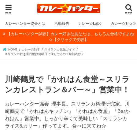
menu
search
カレーハンター協会とは
活動報告
カレー☆Labo
カレー☆Trip
【カレーハンター試験】カレー好きなあなたは、もちろん合格ですよね
☆【クリックで受験】
HOME
カレーの雑学
スリランカ観光ガイド
スリランカ行き直行便は何曜日に飛んでるの？時刻表は？
川崎鶴見で「かれはん食堂～スリラ
ンカレストラン＆バー～」営業中！
カレーハンター協会 理事長。スリランカ料理研究家。川
崎鶴見で「かれはんキッチン」「かれはん食堂」「Barか
れはん」営業中。しっかり辛くて美味しい「スリランカ
ライス&カリー」作ってます。食べに来てね☆