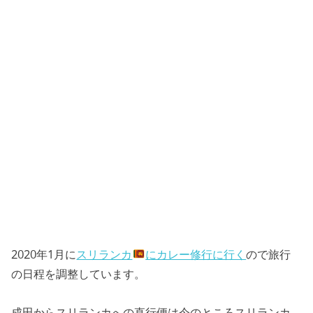
2020年1月に
スリランカ
にカレー修行に行く
ので旅行
の日程を調整しています。
成田からスリランカへの直行便は今のところスリランカ