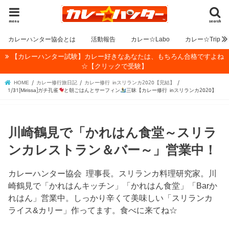
menu
search
カレーハンター協会とは
活動報告
カレー☆Labo
カレー☆Trip
【カレーハンター試験】カレー好きなあなたは、もちろん合格ですよね
☆【クリックで受験】
HOME
カレー修行旅日記
カレー修行 inスリランカ2020【完結】
1/31[Mirissa]ガチ孔雀
と朝ごはんとサーフィン
三昧【カレー修行 inスリランカ2020】
川崎鶴見で「かれはん食堂～スリラ
ンカレストラン＆バー～」営業中！
カレーハンター協会 理事長。スリランカ料理研究家。川
崎鶴見で「かれはんキッチン」「かれはん食堂」「Barか
れはん」営業中。しっかり辛くて美味しい「スリランカ
ライス&カリー」作ってます。食べに来てね☆