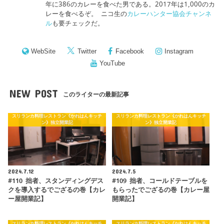
年に386のカレーを食べた男である。2017年は1,000のカ
レーを食べるぞ。 ニコ生の
カレーハンター協会チャンネ
ル
も要チェックだ。
WebSite
Twitter
Facebook
Instagram
YouTube
NEW POST
このライターの最新記事
スリランカ料理レストラン《かれはんキッチ
スリランカ料理レストラン《かれはんキッチ
ン》独立開業記
ン》独立開業記
2024.7.12
2024.7.5
#110 拙者、スタンディングデス
#109 拙者、コールドテーブルを
クを導入するでござるの巻【カレ
もらったでござるの巻【カレー屋
ー屋開業記】
開業記】
スリランカ料理レストラン《かれはんキッチ
スリランカ料理レストラン《かれはんキッチ