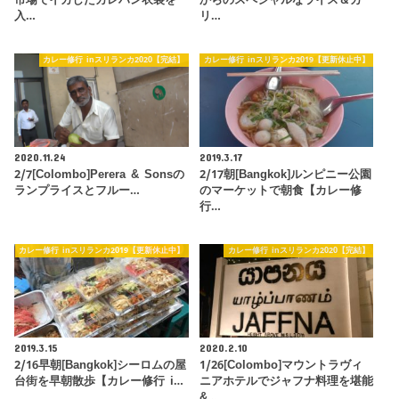
入…
リ…
カレー修行 inスリランカ2020【完結】
カレー修行 inスリランカ2019【更新休止中】
2020.11.24
2019.3.17
2/7[Colombo]Perera & Sonsの
2/17朝[Bangkok]ルンピニー公園
ランプライスとフルー…
のマーケットで朝食【カレー修
行…
カレー修行 inスリランカ2019【更新休止中】
カレー修行 inスリランカ2020【完結】
2019.3.15
2020.2.10
2/16早朝[Bangkok]シーロムの屋
1/26[Colombo]マウントラヴィ
台街を早朝散歩【カレー修行 i…
ニアホテルでジャフナ料理を堪能
&…