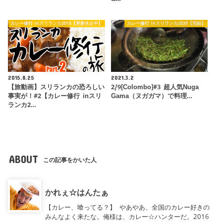
カレー修行 inスリランカ2015【更新休止中】
カレー修行 inスリランカ2020【完結】
2015.8.25
2021.3.2
【旅動画】スリランカの恐ろしい
2/9[Colombo]#3 超人気Nuga
事実が！#2【カレー修行 inスリ
Gama（ヌガガマ）で料理…
ランカ2…
ABOUT
この記事をかいた人
かれぇ☆はんたぁ
【カレー、喰ってる？】 やあやあ、全国のカレー好きの
みんなよく来たな。俺様は、カレー☆ハンターだ。2016