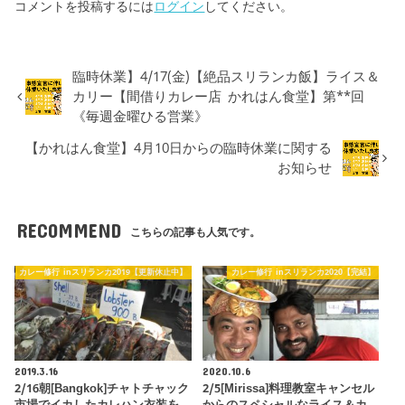
コメントを投稿するには
ログイン
してください。
臨時休業】4/17(金)【絶品スリランカ飯】ライス＆
カリー【間借りカレー店 かれはん食堂】第**回
《毎週金曜ひる営業》
【かれはん食堂】4月10日からの臨時休業に関する
お知らせ
RECOMMEND
こちらの記事も人気です。
カレー修行 inスリランカ2019【更新休止中】
カレー修行 inスリランカ2020【完結】
2019.3.16
2020.10.6
2/16朝[Bangkok]チャトチャック
2/5[Mirissa]料理教室キャンセル
市場でイカしたカレハン衣装を
からのスペシャルなライス＆カ