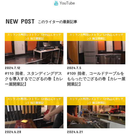
YouTube
NEW POST
このライターの最新記事
スリランカ料理レストラン《かれはんキッチ
スリランカ料理レストラン《かれはんキッチ
ン》独立開業記
ン》独立開業記
2024.7.12
2024.7.5
#110 拙者、スタンディングデス
#109 拙者、コールドテーブルを
クを導入するでござるの巻【カレ
もらったでござるの巻【カレー屋
ー屋開業記】
開業記】
スリランカ料理レストラン《かれはんキッチ
スリランカ料理レストラン《かれはんキッチ
ン》独立開業記
ン》独立開業記
2024.6.28
2024.6.21