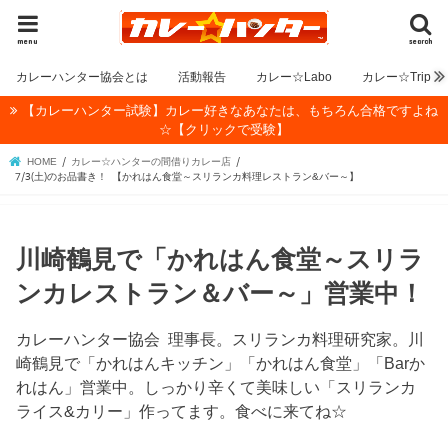
menu
search
カレーハンター協会とは
活動報告
カレー☆Labo
カレー☆Trip
【カレーハンター試験】カレー好きなあなたは、もちろん合格ですよね
☆【クリックで受験】
HOME
カレー☆ハンターの間借りカレー店
7/3(土)のお品書き！ 【かれはん食堂～スリランカ料理レストラン&バー～】
川崎鶴見で「かれはん食堂～スリラ
ンカレストラン＆バー～」営業中！
カレーハンター協会 理事長。スリランカ料理研究家。川
崎鶴見で「かれはんキッチン」「かれはん食堂」「Barか
れはん」営業中。しっかり辛くて美味しい「スリランカ
ライス&カリー」作ってます。食べに来てね☆