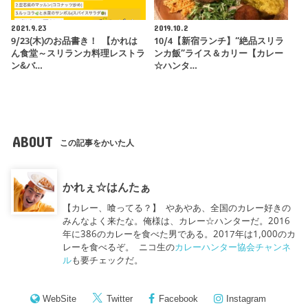
2021.9.23
2019.10.2
9/23(木)のお品書き！ 【かれは
10/4【新宿ランチ】“絶品スリラ
ん食堂～スリランカ料理レストラ
ンカ飯”ライス＆カリー【カレー
ン&バ…
☆ハンタ…
ABOUT
この記事をかいた人
かれぇ☆はんたぁ
【カレー、喰ってる？】 やあやあ、全国のカレー好きの
みんなよく来たな。俺様は、カレー☆ハンターだ。2016
年に386のカレーを食べた男である。2017年は1,000のカ
レーを食べるぞ。 ニコ生の
カレーハンター協会チャンネ
ル
も要チェックだ。
WebSite
Twitter
Facebook
Instagram