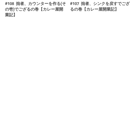
#108 拙者、カウンターを作る(そ
#107 拙者、シンクを戻すでござ
の壱)でござるの巻【カレー屋開
るの巻【カレー屋開業記】
業記】