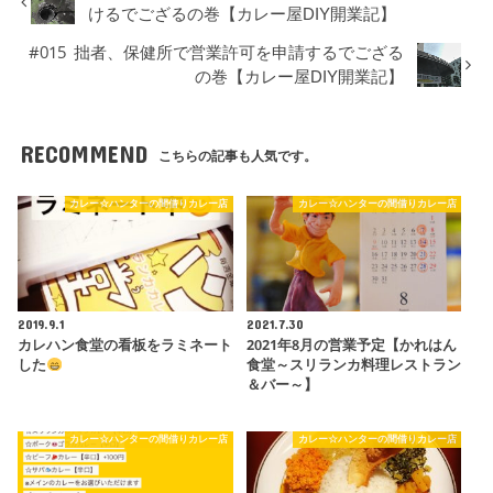
けるでござるの巻【カレー屋DIY開業記】
#015 拙者、保健所で営業許可を申請するでござる
の巻【カレー屋DIY開業記】
RECOMMEND
こちらの記事も人気です。
カレー☆ハンターの間借りカレー店
カレー☆ハンターの間借りカレー店
2019.9.1
2021.7.30
カレハン食堂の看板をラミネート
2021年8月の営業予定【かれはん
した
食堂～スリランカ料理レストラン
＆バー～】
カレー☆ハンターの間借りカレー店
カレー☆ハンターの間借りカレー店