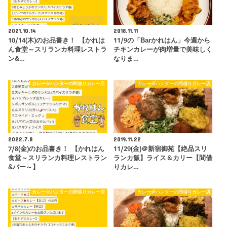
2021.10.14
2018.11.11
10/14(木)のお品書き！ 【かれは
11/9の「Barかれはん」今週から
ん食堂～スリランカ料理レストラ
チキンカレーが肉増量で美味しく
ン&…
なりま…
カレー☆ハンターの間借りカレー店
カレー☆ハンターの間借りカレー店
2022.7.8
2019.11.22
7/8(金)のお品書き！ 【かれはん
11/29(金)＠新宿御苑【絶品スリ
食堂～スリランカ料理レストラン
ランカ飯】ライス＆カリー【間借
&バー～】
りカレ…
カレー☆ハンターの間借りカレー店
カレー☆ハンターの間借りカレー店