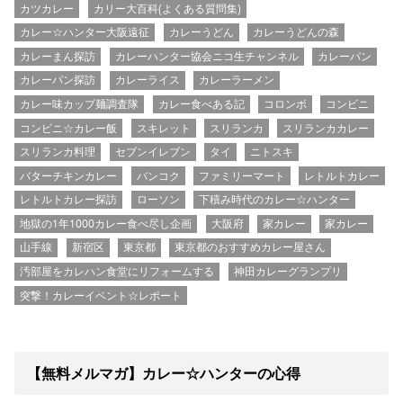
カツカレー
カリー大百科(よくある質問集)
カレー☆ハンター大阪遠征
カレーうどん
カレーうどんの森
カレーまん探訪
カレーハンター協会ニコ生チャンネル
カレーパン
カレーパン探訪
カレーライス
カレーラーメン
カレー味カップ麺調査隊
カレー食べある記
コロンボ
コンビニ
コンビニ☆カレー飯
スキレット
スリランカ
スリランカカレー
スリランカ料理
セブンイレブン
タイ
ニトスキ
バターチキンカレー
バンコク
ファミリーマート
レトルトカレー
レトルトカレー探訪
ローソン
下積み時代のカレー☆ハンター
地獄の1年1000カレー食べ尽し企画
大阪府
家カレー
家カレー
山手線
新宿区
東京都
東京都のおすすめカレー屋さん
汚部屋をカレハン食堂にリフォームする
神田カレーグランプリ
突撃！カレーイベント☆レポート
【無料メルマガ】カレー☆ハンターの心得