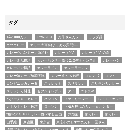
タグ
1年1000カレー
LAWSON
お母さんカレー
カップ麺
カツカレー
カリー大百科(よくある質問集)
カレー☆ハンター大阪遠征
カレーうどん
カレーうどんの森
カレーまん探訪
カレーハンター協会ニコ生チャンネル
カレーパン
カレーパン探訪
カレーライス
カレーラーメン
カレー味カップ麺調査隊
カレー食べある記
コロンボ
コンビニ
コンビニ☆カレー飯
スキレット
スリランカ
スリランカカレー
スリランカ料理
セブンイレブン
タイ
ニトスキ
バターチキンカレー
バンコク
ファミリーマート
レトルトカレー
レトルトカレー探訪
ローソン
下積み時代のカレー☆ハンター
地獄の1年1000カレー食べ尽し企画
大阪府
家カレー
家カレー
山手線
新宿区
東京都
東京都のおすすめカレー屋さん
汚部屋をカレハン食堂にリフォームする
神田カレーグランプリ