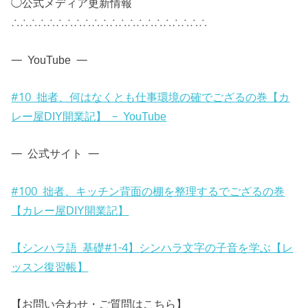
◯公式メディア更新情報
∴∴∴∴∴∴∴∴∴∴∴∴∴∴∴∴∴∴∴∴∴∴
— YouTube —
#10 拙者、何はなくとも仕事環境の確でござるの巻【カ
レー屋DIY開業記】 – YouTube
— 公式サイト —
#100 拙者、キッチン背面の棚を整理するでござるの巻
【カレー屋DIY開業記】
【シンハラ語 基礎#1-4】シンハラ文字の子音を学ぶ【レ
ッスン復習帳】
【お問い合わせ・ご質問はこちら】