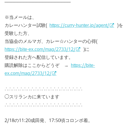
─────────────────────
※当メールは、
カレーハンター試験(
https://curry-hunter.jp/agent/
)を
受験した方、
当協会のメルマガ、カレー☆ハンターの心得(
https://bite-ex.com/mag/2733/12/
)に
登録された方へ配信しています。
購読解除はここからどうぞ →
https://bite-
ex.com/mag/2733/12/
∴∴∴∴∴∴∴∴∴∴∴∴∴∴∴∴∴∴∴∴∴
◯スリランカに来ています
∴∴∴∴∴∴∴∴∴∴∴∴∴∴∴∴∴∴∴∴∴
2/18の11:20成田発、17:50頃コロンボ着。