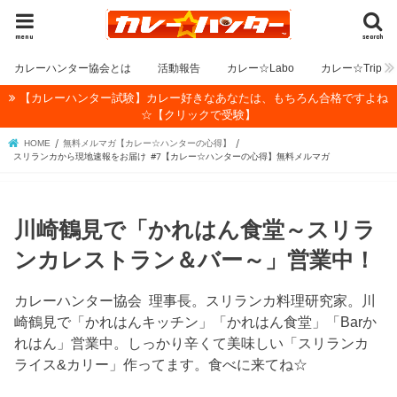
menu
search
カレーハンター協会とは
活動報告
カレー☆Labo
カレー☆Trip
【カレーハンター試験】カレー好きなあなたは、もちろん合格ですよね
☆【クリックで受験】
HOME
無料メルマガ【カレー☆ハンターの心得】
スリランカから現地速報をお届け #7【カレー☆ハンターの心得】無料メルマガ
川崎鶴見で「かれはん食堂～スリラ
ンカレストラン＆バー～」営業中！
カレーハンター協会 理事長。スリランカ料理研究家。川
崎鶴見で「かれはんキッチン」「かれはん食堂」「Barか
れはん」営業中。しっかり辛くて美味しい「スリランカ
ライス&カリー」作ってます。食べに来てね☆