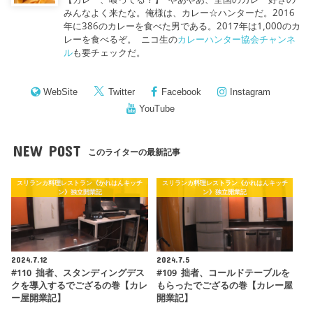
みんなよく来たな。俺様は、カレー☆ハンターだ。2016
年に386のカレーを食べた男である。2017年は1,000のカ
レーを食べるぞ。 ニコ生の
カレーハンター協会チャンネ
ル
も要チェックだ。
WebSite
Twitter
Facebook
Instagram
YouTube
NEW POST
このライターの最新記事
スリランカ料理レストラン《かれはんキッチ
スリランカ料理レストラン《かれはんキッチ
ン》独立開業記
ン》独立開業記
2024.7.12
2024.7.5
#110 拙者、スタンディングデス
#109 拙者、コールドテーブルを
クを導入するでござるの巻【カレ
もらったでござるの巻【カレー屋
ー屋開業記】
開業記】