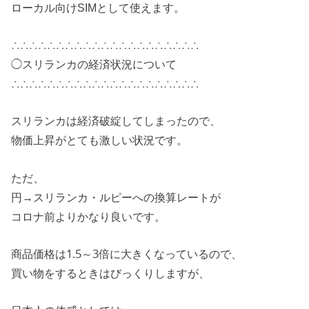
ローカル向けSIMとして使えます。
∴∴∴∴∴∴∴∴∴∴∴∴∴∴∴∴∴∴∴∴∴
◯スリランカの経済状況について
∴∴∴∴∴∴∴∴∴∴∴∴∴∴∴∴∴∴∴∴∴
スリランカは経済破綻してしまったので、
物価上昇がとても激しい状況です。
ただ、
円→スリランカ・ルピーへの換算レートが
コロナ前よりかなり良いです。
商品価格は1.5～3倍に大きくなっているので、
買い物をするときはびっくりしますが、