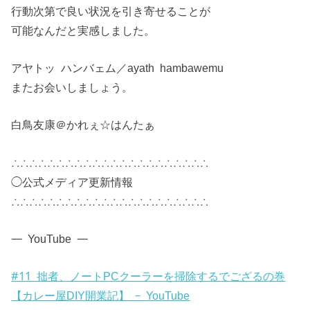
行動次第で良い状況を引き寄せることが
可能なんだと実感しました。
アヤトッ ハンバェム／ayath hambawemu
またお会いしましょう。
白鳥友康＠かれぇ☆はんたぁ
∴∴∴∴∴∴∴∴∴∴∴∴∴∴∴∴∴∴∴∴∴∴
◯公式メディア更新情報
∴∴∴∴∴∴∴∴∴∴∴∴∴∴∴∴∴∴∴∴∴∴
— YouTube —
#11 拙者、ノートPCクーラーを掃除するでござるの巻
【カレー屋DIY開業記】 – YouTube