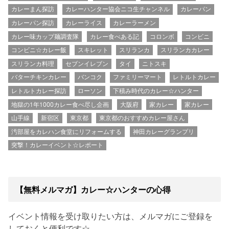
カレーまん探訪
カレーハンター協会ニコ生チャンネル
カレーパン
カレーパン探訪
カレーライス
カレーラーメン
カレー味カップ麺調査隊
カレー食べある記
コロンボ
コンビニ
コンビニ☆カレー飯
スキレット
スリランカ
スリランカカレー
スリランカ料理
セブンイレブン
タイ
ニトスキ
バターチキンカレー
バンコク
ファミリーマート
レトルトカレー
レトルトカレー探訪
ローソン
下積み時代のカレー☆ハンター
地獄の1年1000カレー食べ尽し企画
大阪府
家カレー
家カレー
山手線
新宿区
東京都
東京都のおすすめカレー屋さん
汚部屋をカレハン食堂にリフォームする
神田カレーグランプリ
突撃！カレーイベント☆レポート
【無料メルマガ】カレー☆ハンターの心得
イベント情報を受け取りたい方は、メルマガにご登録を
しておくと便利です☆