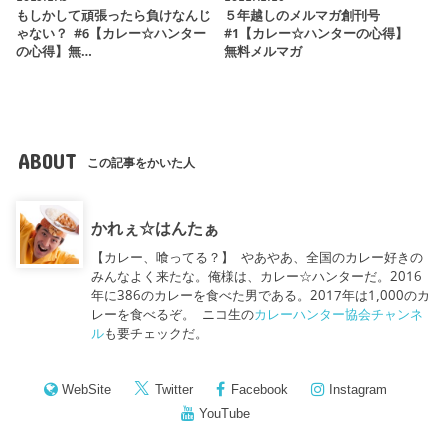
もしかして頑張ったら負けなんじ
５年越しのメルマガ創刊号
ゃない？ #6【カレー☆ハンター
#1【カレー☆ハンターの心得】
の心得】無…
無料メルマガ
ABOUT
この記事をかいた人
かれぇ☆はんたぁ
【カレー、喰ってる？】 やあやあ、全国のカレー好きの
みんなよく来たな。俺様は、カレー☆ハンターだ。2016
年に386のカレーを食べた男である。2017年は1,000のカ
レーを食べるぞ。 ニコ生の
カレーハンター協会チャンネ
ル
も要チェックだ。
WebSite
Twitter
Facebook
Instagram
YouTube