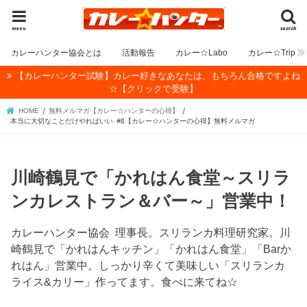
menu
search
カレーハンター協会とは
活動報告
カレー☆Labo
カレー☆Trip
【カレーハンター試験】カレー好きなあなたは、もちろん合格ですよね
☆【クリックで受験】
HOME
無料メルマガ【カレー☆ハンターの心得】
本当に大切なことだけやればいい #8【カレー☆ハンターの心得】無料メルマガ
川崎鶴見で「かれはん食堂～スリラ
ンカレストラン＆バー～」営業中！
カレーハンター協会 理事長。スリランカ料理研究家。川
崎鶴見で「かれはんキッチン」「かれはん食堂」「Barか
れはん」営業中。しっかり辛くて美味しい「スリランカ
ライス&カリー」作ってます。食べに来てね☆