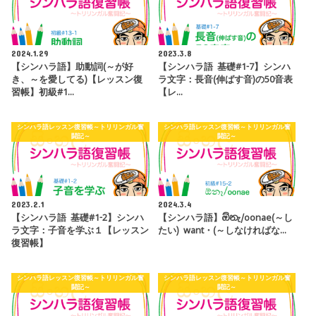
2024.1.29
2023.3.8
【シンハラ語】助動詞(～が好
【シンハラ語 基礎#1-7】シンハ
き、～を愛してる)【レッスン復
ラ文字：長音(伸ばす音)の50音表
習帳】初級#1…
【レ…
シンハラ語レッスン復習帳～トリリンガル奮
シンハラ語レッスン復習帳～トリリンガル奮
闘記～
闘記～
2023.2.1
2024.3.4
【シンハラ語 基礎#1-2】シンハ
【シンハラ語】ඕනැ/oonae(～し
ラ文字：子音を学ぶ１【レッスン
たい) want・(～しなければな…
復習帳】
シンハラ語レッスン復習帳～トリリンガル奮
シンハラ語レッスン復習帳～トリリンガル奮
闘記～
闘記～