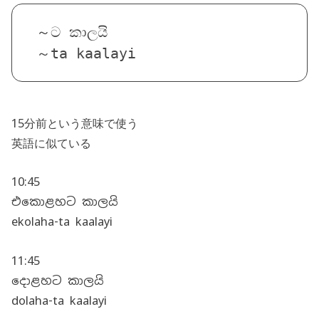
～ට කාලයි
～ta kaalayi
15分前という意味で使う
英語に似ている
10:45
එකොළහට කාලයි
ekolaha-ta kaalayi
11:45
දොළහට කාලයි
dolaha-ta kaalayi