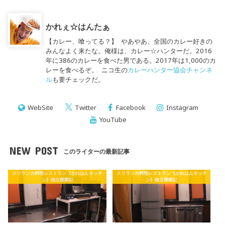
かれぇ☆はんたぁ
【カレー、喰ってる？】 やあやあ、全国のカレー好きの
みんなよく来たな。俺様は、カレー☆ハンターだ。2016
年に386のカレーを食べた男である。2017年は1,000のカ
レーを食べるぞ。 ニコ生の
カレーハンター協会チャンネ
ル
も要チェックだ。
WebSite
Twitter
Facebook
Instagram
YouTube
NEW POST
このライターの最新記事
スリランカ料理レストラン《かれはんキッチ
スリランカ料理レストラン《かれはんキッチ
ン》独立開業記
ン》独立開業記