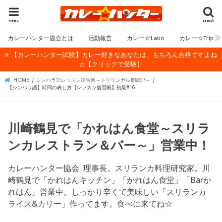
menu
search
カレーハンター協会とは
活動報告
カレー☆Labo
カレー☆Trip
【カレーハンター試験】カレー好きなあなたは、もちろん合格ですよね
☆【クリックで受験】
HOME
シンハラ語レッスン復習帳～トリリンガル奮闘記～
【シンハラ語】時間の表し方【レッスン復習帳】初級#16
川崎鶴見で「かれはん食堂～スリラ
ンカレストラン＆バー～」営業中！
カレーハンター協会 理事長。スリランカ料理研究家。川
崎鶴見で「かれはんキッチン」「かれはん食堂」「Barか
れはん」営業中。しっかり辛くて美味しい「スリランカ
ライス&カリー」作ってます。食べに来てね☆