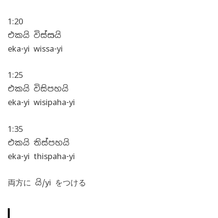
1:20
එකයි විස්සයි
eka-yi wissa-yi
1:25
එකයි විසිපහයි
eka-yi wisipaha-yi
1:35
එකයි තිස්පහයි
eka-yi thispaha-yi
両方に යි/yi をつける