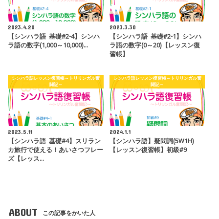
2023.4.20
2023.3.30
【シンハラ語 基礎#2-4】シンハ
【シンハラ語 基礎#2-1】シンハ
ラ語の数字(1,000～10,000)…
ラ語の数字(0～20)【レッスン復
習帳】
シンハラ語レッスン復習帳～トリリンガル奮
シンハラ語レッスン復習帳～トリリンガル奮
闘記～
闘記～
2023.5.11
2024.1.1
【シンハラ語 基礎#4】スリラン
【シンハラ語】疑問詞(5W1H)
カ旅行で使える！あいさつフレー
【レッスン復習帳】初級#9
ズ【レッス…
ABOUT
この記事をかいた人