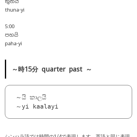
තුනයි
thuna-yi
5:00
පහයි
paha-yi
～時15分 quarter past ～
～යි කාලයි
～yi kaalayi
シンハラ語では時間の1/4で表現します。英語と同じ表現