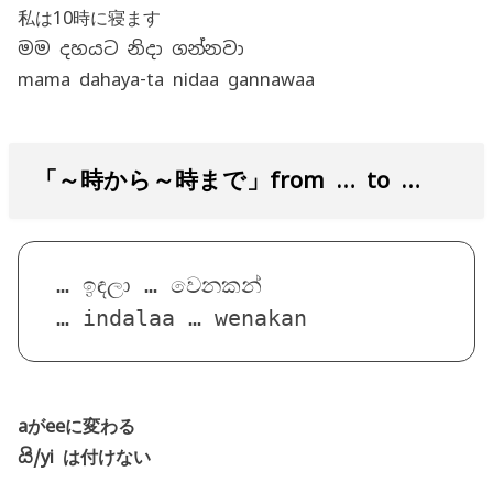
私は10時に寝ます
මම දහයට නිදා ගන්නවා
mama dahaya-ta nidaa gannawaa
「～時から～時まで」from … to …
… ඉඳලා … වෙනකන්
… indalaa … wenakan
aがeeに変わる
යි/yi は付けない