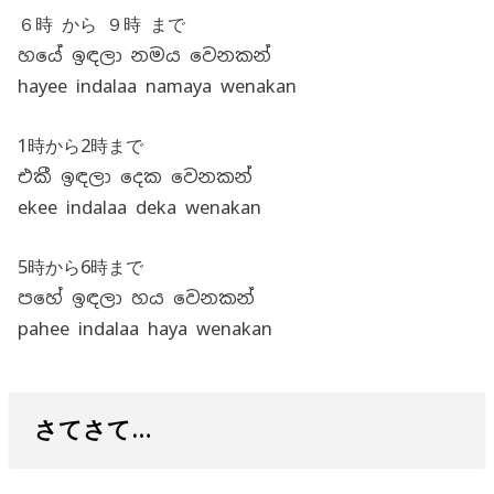
６時 から ９時 まで
හයේ ඉඳලා නමය වෙනකන්
hayee indalaa namaya wenakan
1時から2時まで
එකී ඉඳලා දෙක වෙනකන්
ekee indalaa deka wenakan
5時から6時まで
පහේ ඉඳලා හය වෙනකන්
pahee indalaa haya wenakan
さてさて…