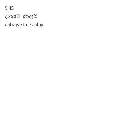
9:45
දහයට කාලයි
dahaya-ta kaalayi