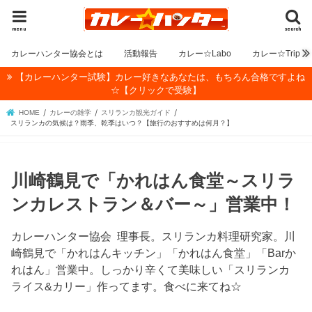
menu
search
カレーハンター協会とは
活動報告
カレー☆Labo
カレー☆Trip
【カレーハンター試験】カレー好きなあなたは、もちろん合格ですよね
☆【クリックで受験】
HOME
カレーの雑学
スリランカ観光ガイド
スリランカの気候は？雨季、乾季はいつ？【旅行のおすすめは何月？】
川崎鶴見で「かれはん食堂～スリラ
ンカレストラン＆バー～」営業中！
カレーハンター協会 理事長。スリランカ料理研究家。川
崎鶴見で「かれはんキッチン」「かれはん食堂」「Barか
れはん」営業中。しっかり辛くて美味しい「スリランカ
ライス&カリー」作ってます。食べに来てね☆