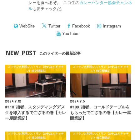
レーを食べるぞ。 ニコ生の
カレーハンター協会チャンネ
ル
も要チェックだ。
WebSite
Twitter
Facebook
Instagram
YouTube
NEW POST
このライターの最新記事
スリランカ料理レストラン《かれはんキッチ
スリランカ料理レストラン《かれはんキッチ
ン》独立開業記
ン》独立開業記
2024.7.12
2024.7.5
#110 拙者、スタンディングデス
#109 拙者、コールドテーブルを
クを導入するでござるの巻【カレ
もらったでござるの巻【カレー屋
ー屋開業記】
開業記】
スリランカ料理レストラン《かれはんキッチ
スリランカ料理レストラン《かれはんキッチ
ン》独立開業記
ン》独立開業記