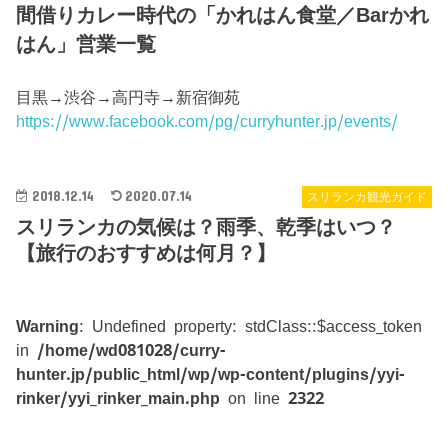
間借りカレー時代の「かれはん食堂／Barかれ
はん」営業一覧
目黒→渋谷→高円寺→新宿御苑
https://www.facebook.com/pg/curryhunter.jp/events/
2018.12.14
2020.07.14
スリランカ観光ガイド
スリランカの気候は？雨季、乾季はいつ？
【旅行のおすすめは何月？】
Warning
: Undefined property: stdClass::$access_token
in
/home/wd081028/curry-
hunter.jp/public_html/wp/wp-content/plugins/yyi-
rinker/yyi_rinker_main.php
on line
2322