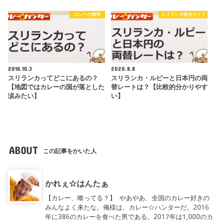
カレーの雑学
スリランカ観光ガイド
2018.10.3
2020.8.8
スリランカってどこにあるの？
スリランカ・ルピーと日本円の両
【地図ではカレーの国が落とした
替レートは？【比較的分かりやす
涙みたい】
い】
ABOUT
この記事をかいた人
かれぇ☆はんたぁ
【カレー、喰ってる？】 やあやあ、全国のカレー好きの
みんなよく来たな。俺様は、カレー☆ハンターだ。2016
年に386のカレーを食べた男である。2017年は1,000のカ