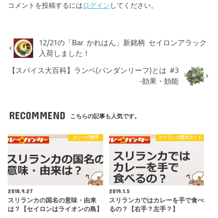
コメントを投稿するには
ログイン
してください。
12/21の「Bar かれはん」新銘柄 セイロンアラック
入荷しました！
【スパイス大百科】ランペ(パンダンリーフ)とは #3
-効果・効能
RECOMMEND
こちらの記事も人気です。
カレーの雑学
スリランカ観光ガイド
2018.9.27
2019.1.5
スリランカの国名の意味・由来
スリランカではカレーを手で食べ
は？【セイロンはライオンの島】
るの？【右手？左手？】