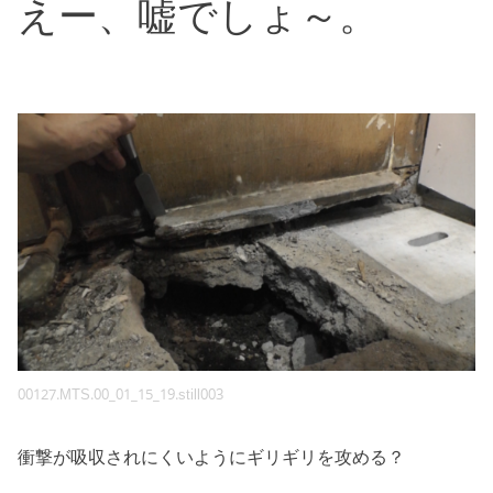
えー、嘘でしょ～。
00127.MTS.00_01_15_19.still003
衝撃が吸収されにくいようにギリギリを攻める？