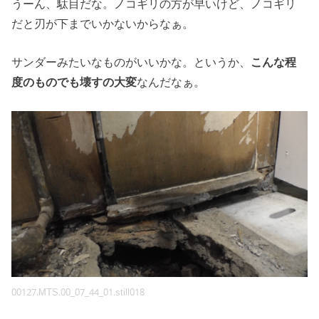
うーん、駄目だな。ノコギリの方が早いけど、ノコギリ
だと刃が下までいかないからなぁ。
サンダーみたいなものがいいかな。というか、
こんな程
度のものでも壊すの大変
なんだなぁ。
00127.MTS.00_07_44_01.still018