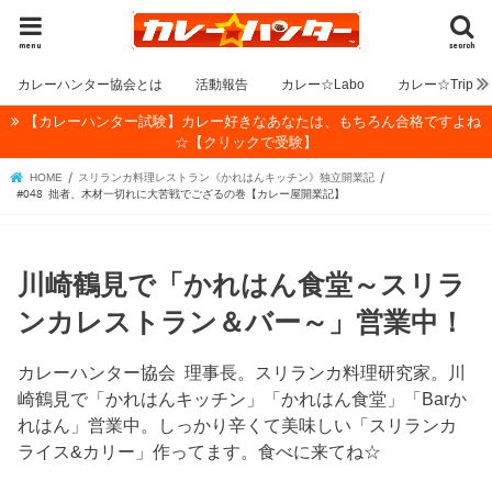
menu
search
カレーハンター協会とは
活動報告
カレー☆Labo
カレー☆Trip
【カレーハンター試験】カレー好きなあなたは、もちろん合格ですよね
☆【クリックで受験】
HOME
スリランカ料理レストラン《かれはんキッチン》独立開業記
#048 拙者、木材一切れに大苦戦でござるの巻【カレー屋開業記】
川崎鶴見で「かれはん食堂～スリラ
ンカレストラン＆バー～」営業中！
カレーハンター協会 理事長。スリランカ料理研究家。川
崎鶴見で「かれはんキッチン」「かれはん食堂」「Barか
れはん」営業中。しっかり辛くて美味しい「スリランカ
ライス&カリー」作ってます。食べに来てね☆