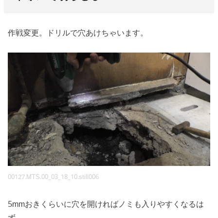
作戦変更。ドリルで穴あけちゃいます。
00127.MTS.00_03_18_10.still006
5mmおきくらいに穴を開ければノミも入りやすくなるは
ず。