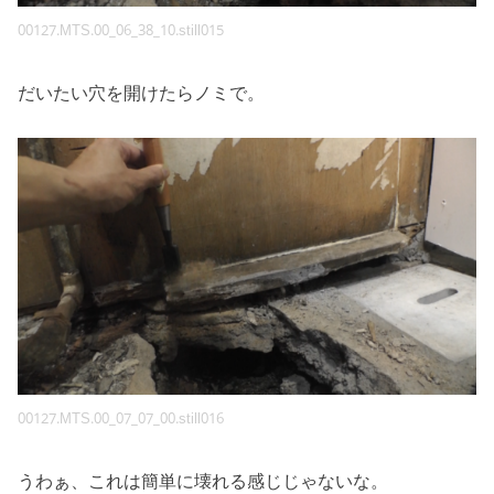
00127.MTS.00_06_38_10.still015
だいたい穴を開けたらノミで。
00127.MTS.00_07_07_00.still016
うわぁ、これは簡単に壊れる感じじゃないな。