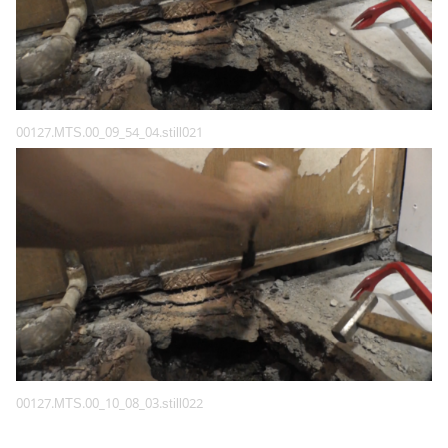
00127.MTS.00_09_54_04.still021
00127.MTS.00_10_08_03.still022