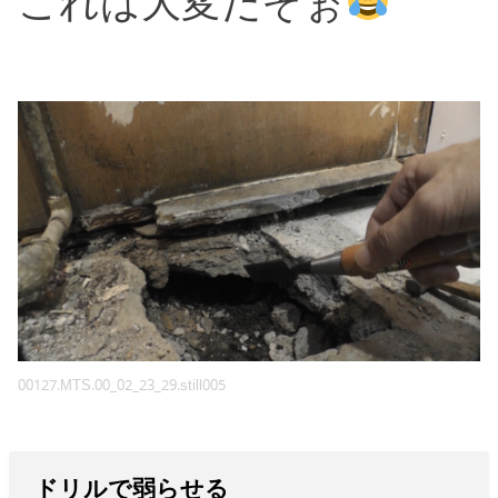
これは大変だぞぉ
00127.MTS.00_02_23_29.still005
ドリルで弱らせる