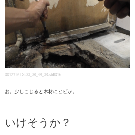
00127.MTS.00_08_49_03.still016
お。少しこじると木材にヒビが。
いけそうか？