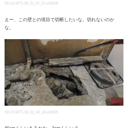
00126.MTS.00_02_07_07.still008
えー、この壁との境目で切断したいな。切れないのか
な。
00126.MTS.00_02_49_28.still009