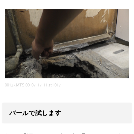
00127.MTS.00_07_17_11.still017
バールで試します