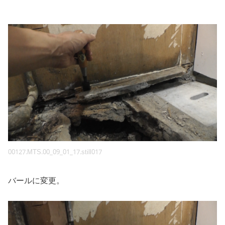
00127.MTS.00_09_01_17.still017
バールに変更。