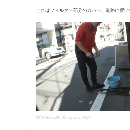
これはフィルター部分のカバー。道路に置い
00141.MTS.00_00_52_28.still001