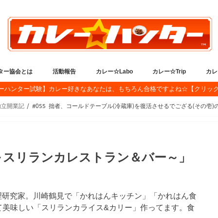
ター協会とは
活動報告
カレー☆Labo
カレー☆Trip
カレ
ーハンター試験】カレー好きなあなたは、もちろん合格ですよね☆【クリッ
ンターとは
ター憲章
ンター検定
たぁ プロフィール
せ
生放送
開催イベント情報
イベント報告
SNS
アツアツ！カレー☆ニュース
簡単！本格カレーレシピ
カレー大百科（よくある質問集）
秘伝☆東京都カレーの書
秘伝☆大阪カレー遠征の
秘伝☆スリランカ遠征の
カレー修行 inスリ
カレー☆ハンター
公式ニコ生チャン
公式YouTubeチャ
公式Instagram
公式ツイキャス
理事長のTwitter
理事長のFacebook
地獄
ロー
NEW
カレ
カツ
カレ
カレ
カレ
カレ
カレ
スリ
独立開業記
#055 拙者、コールドテーブル(冷蔵庫)を復活させるでござる(その壱)
～スリランカレストラン＆バー～」
理研究家。川崎鶴見で「かれはんキッチン」「かれはん食
て美味しい「スリランカライス&カリー」作ってます。食