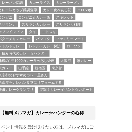
カレーパン探訪
カレーライス
カレーラーメン
カレー味カップ麺調査隊
カレー食べある記
コロンボ
コンビニ
コンビニ☆カレー飯
スキレット
スリランカ
スリランカカレー
スリランカ料理
セブンイレブン
タイ
ニトスキ
バターチキンカレー
バンコク
ファミリーマート
レトルトカレー
レトルトカレー探訪
ローソン
下積み時代のカレー☆ハンター
地獄の1年1000カレー食べ尽し企画
大阪府
家カレー
家カレー
山手線
新宿区
東京都
東京都のおすすめカレー屋さん
汚部屋をカレハン食堂にリフォームする
神田カレーグランプリ
突撃！カレーイベント☆レポート
【無料メルマガ】カレー☆ハンターの心得
イベント情報を受け取りたい方は、メルマガにご