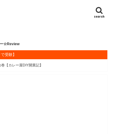
search
ー☆Review
クで受験】
書
書
ランカ
大阪遠征
ネル
ンネル
の1年1000カレー食べ尽し企画
ソン
DAYS
ー味カップ麺調査隊
カレー
ーうどん・蕎麦
ーまん探訪
ーパン探訪
ーライス
ーラーメン
ランカ料理
の巻【カレー屋DIY開業記】