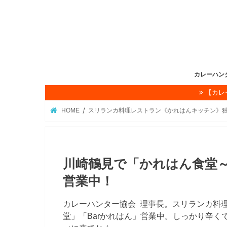
カレーハン
【カレ
理事長挨拶
カレー☆ハ
カレーハン
協会概要
カレー☆ハ
かれぇ☆はん
お問い合わ
HOME
スリランカ料理レストラン《かれはんキッチン》
川崎鶴見で「かれはん食堂
営業中！
カレーハンター協会 理事長。スリランカ料
堂」「Barかれはん」営業中。しっかり辛く