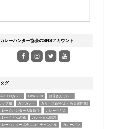
カレーハンター協会のSNSアカウント
タグ
1年1000カレー
LAWSON
お母さんカレー
カップ麺
カツカレー
カリー大百科(よくある質問集)
カレー☆ハンター大阪遠征
カレーうどん
カレーうどんの森
カレーまん探訪
カレーハンター協会ニコ生チャンネル
カレーパン