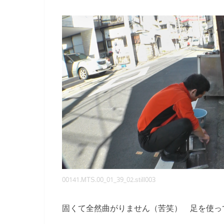
00141.MTS.00_01_39_02.still003
固くて全然曲がりません（苦笑） 足を使っ