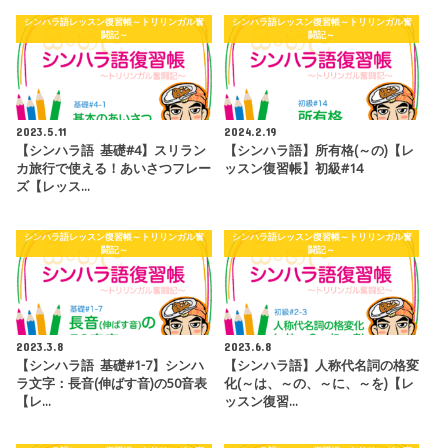
シンハラ語レッスン復習帳～トリリンガル奮
シンハラ語レッスン復習帳～トリリンガル奮
闘記～
闘記～
2023.5.11
2024.2.19
【シンハラ語 基礎#4】スリラン
【シンハラ語】所有格(～の)【レ
カ旅行で使える！あいさつフレー
ッスン復習帳】初級#14
ズ【レッス…
シンハラ語レッスン復習帳～トリリンガル奮
シンハラ語レッスン復習帳～トリリンガル奮
闘記～
闘記～
2023.3.8
2023.6.8
【シンハラ語 基礎#1-7】シンハ
【シンハラ語】人称代名詞の格変
ラ文字：長音(伸ばす音)の50音表
化(～は、～の、～に、～を)【レ
【レ…
ッスン復習…