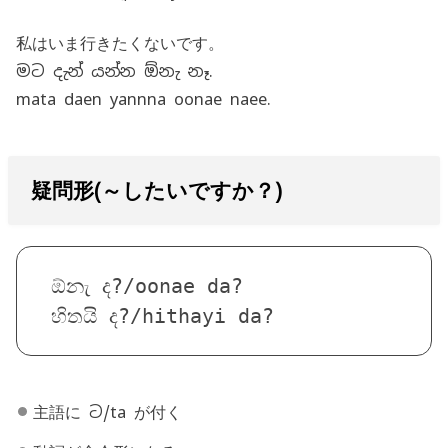
私はいま行きたくないです。
මට දැන් යන්න ඕනැ නෑ.
mata daen yannna oonae naee.
疑問形(～したいですか？)
ඕනැ ද?/oonae da?

හිතයි ද?/hithayi da?
主語に ට/ta が付く