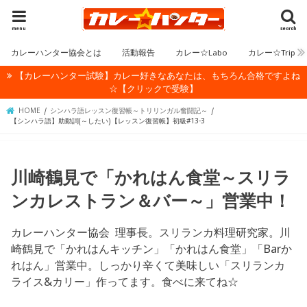
menu
search
カレーハンター協会とは
活動報告
カレー☆Labo
カレー☆Trip
【カレーハンター試験】カレー好きなあなたは、もちろん合格ですよね
☆【クリックで受験】
HOME
シンハラ語レッスン復習帳～トリリンガル奮闘記～
【シンハラ語】助動詞(～したい)【レッスン復習帳】初級#13-3
川崎鶴見で「かれはん食堂～スリラ
ンカレストラン＆バー～」営業中！
カレーハンター協会 理事長。スリランカ料理研究家。川
崎鶴見で「かれはんキッチン」「かれはん食堂」「Barか
れはん」営業中。しっかり辛くて美味しい「スリランカ
ライス&カリー」作ってます。食べに来てね☆