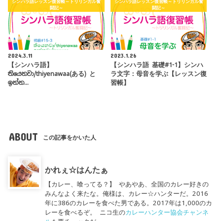
シンハラ語レッスン復習帳～トリリンガル奮
シンハラ語レッスン復習帳～トリリンガル奮
闘記～
闘記～
2024.3.11
2023.1.26
【シンハラ語】
【シンハラ語 基礎#1-1】シンハ
තියෙනවා/thiyenawaa(ある) と
ラ文字：母音を学ぶ【レッスン復
ඉන්න…
習帳】
ABOUT
この記事をかいた人
かれぇ☆はんたぁ
【カレー、喰ってる？】 やあやあ、全国のカレー好きの
みんなよく来たな。俺様は、カレー☆ハンターだ。2016
年に386のカレーを食べた男である。2017年は1,000のカ
レーを食べるぞ。 ニコ生の
カレーハンター協会チャンネ