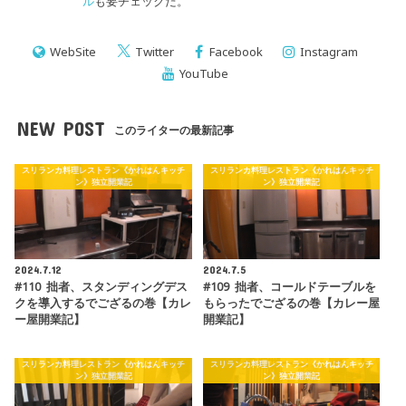
ル
も要チェックだ。
WebSite
Twitter
Facebook
Instagram
YouTube
NEW POST
このライターの最新記事
スリランカ料理レストラン《かれはんキッチ
スリランカ料理レストラン《かれはんキッチ
ン》独立開業記
ン》独立開業記
2024.7.12
2024.7.5
#110 拙者、スタンディングデス
#109 拙者、コールドテーブルを
クを導入するでござるの巻【カレ
もらったでござるの巻【カレー屋
ー屋開業記】
開業記】
スリランカ料理レストラン《かれはんキッチ
スリランカ料理レストラン《かれはんキッチ
ン》独立開業記
ン》独立開業記