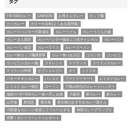
タグ
1年1000カレー
LAWSON
お母さんカレー
カップ麺
カツカレー
カリー大百科(よくある質問集)
カレー☆ハンター大阪遠征
カレーうどん
カレーうどんの森
カレーまん探訪
カレーハンター協会ニコ生チャンネル
カレーパン
カレーパン探訪
カレーライス
カレーラーメン
カレー味カップ麺調査隊
カレー食べある記
コロンボ
コンビニ
コンビニ☆カレー飯
スキレット
スリランカ
スリランカカレー
スリランカ料理
セブンイレブン
タイ
ニトスキ
バターチキンカレー
バンコク
ファミリーマート
レトルトカレー
レトルトカレー探訪
ローソン
下積み時代のカレー☆ハンター
地獄の1年1000カレー食べ尽し企画
大阪府
家カレー
家カレー
山手線
新宿区
東京都
東京都のおすすめカレー屋さん
汚部屋をカレハン食堂にリフォームする
神田カレーグランプリ
突撃！カレーイベント☆レポート