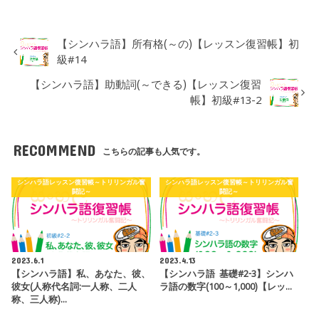
【シンハラ語】所有格(～の)【レッスン復習帳】初
級#14
【シンハラ語】助動詞(～できる)【レッスン復習
帳】初級#13-2
RECOMMEND
こちらの記事も人気です。
シンハラ語レッスン復習帳～トリリンガル奮
シンハラ語レッスン復習帳～トリリンガル奮
闘記～
闘記～
2023.6.1
2023.4.13
【シンハラ語】私、あなた、彼、
【シンハラ語 基礎#2-3】シンハ
彼女(人称代名詞:一人称、二人
ラ語の数字(100～1,000)【レッ…
称、三人称)…