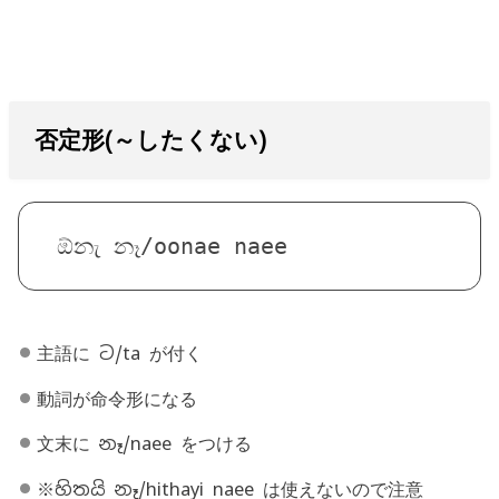
否定形(～したくない)
ඕනැ නෑ/oonae naee
主語に ට/ta が付く
動詞が命令形になる
文末に නෑ/naee をつける
※හිතයි නෑ/hithayi naee は使えないので注意