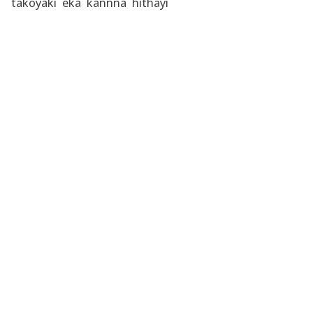
takoyaki eka kannna hithayi